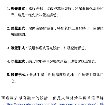
視覺形式
：擺設色彩、桌巾與花藝裝飾，將餐飲轉化為藝術
品。這是一種先於味覺的誘惑。
聽覺形式
：場內音樂的節奏，搭配菜餚上桌的時間，使整體
氛圍協調。
嗅覺形式
：現場料理或香氛設計，引發記憶聯想。
味覺形式
：融合當地特色與現代創新，讓賓客吃出驚喜。
觸覺形式
：餐具手感、料理溫度與質地，在無聲中傳遞用
心。
而這樣多感官融合的設計，便是人氣外燴推薦首選品牌
（
https://www.cateringking.com.tw/culinary-recommendation/）持