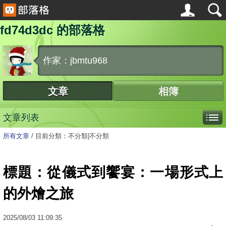
fd74d3dc 的部落格
作家：jbmtu968
文章
相簿
文章列表
所有文章
/
目前分類：不分類|不分類
標題：從儀式到饗宴：一場形式上
的外燴之旅
2025
/
08
/
03
11:09:35