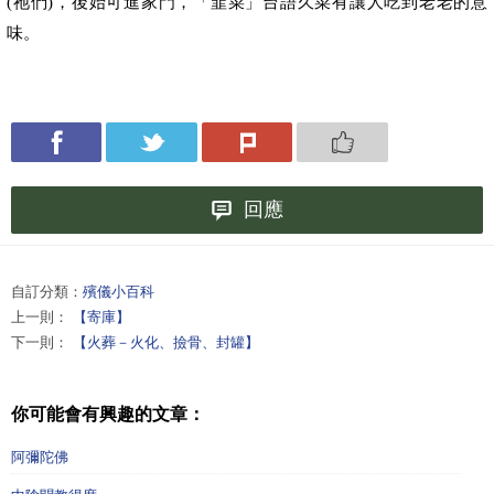
(
祂們
)
，後始可進家門，「韮菜」台語久菜有讓人吃到老老的意
味。
回應
自訂分類：
殯儀小百科
上一則：
【寄庫】
下一則：
【火葬－火化、撿骨、封罐】
你可能會有興趣的文章：
阿彌陀佛