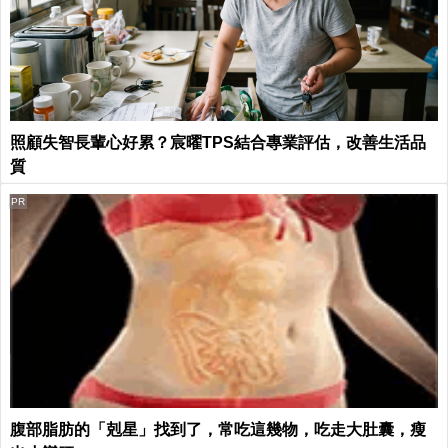
照顧失智長輩心好累？宸曜TPS結合專業評估，改善生活品
質
PR
腹部脂肪的「剋星」找到了，常吃這幾物，吃走大肚囊，瘦