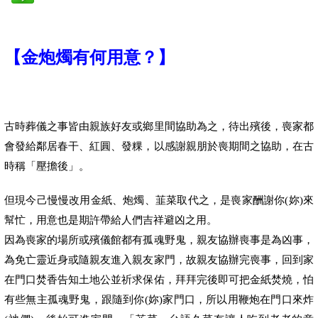
【
金炮燭有何用意？
】
古時葬儀之事皆由親族好友或鄉里間協助為之，待出殯後，喪家都
會發給鄰居春干、紅圓、發粿，以感謝親朋於喪期間之協助，在古
時稱「壓擔後」。
但現今己慢慢改用金紙、炮燭、韮菜取代之，是喪家酬謝你
(
妳
)
來
幫忙，用意也是期許帶給人們吉祥避凶之用。
因為喪家的場所或殯儀館都有孤魂野鬼，親友協辦喪事是為凶事，
為免亡靈近身或隨親友進入親友家門，故親友協辦完喪事，回到家
在門口焚香告知土地公並祈求保佑，拜拜完後即可把金紙焚燒，怕
有些無主孤魂野鬼，跟隨到你
(
妳
)
家門口，所以用鞭炮在門口來炸