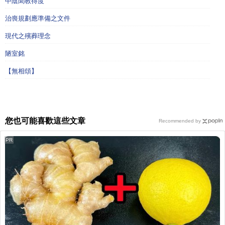
中陰聞教得度
治喪規劃應準備之文件
現代之殯葬理念
陋室銘
【無相頌】
您也可能喜歡這些文章
Recommended by
PR