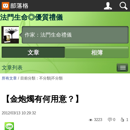
法門生命◎優質禮儀
作家：法門生命禮儀
文章
相簿
文章列表
所有文章
/
目前分類：不分類|不分類
【金炮燭有何用意？】
2012
/
03
/
13
10:29:32
3223
0
1