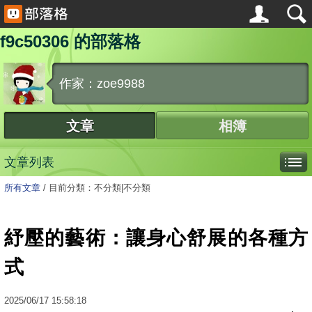
f9c50306 的部落格
作家：zoe9988
文章
相簿
文章列表
所有文章
/
目前分類：不分類|不分類
紓壓的藝術：讓身心舒展的各種方
式
2025
/
06
/
17
15:58:18