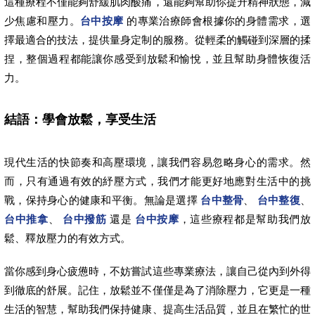
這種療程不僅能夠舒緩肌肉酸痛，還能夠幫助你提升精神狀態，減
少焦慮和壓力。
台中按摩
的專業治療師會根據你的身體需求，選
擇最適合的技法，提供量身定制的服務。從輕柔的觸碰到深層的揉
捏，整個過程都能讓你感受到放鬆和愉悅，並且幫助身體恢復活
力。
結語：學會放鬆，享受生活
現代生活的快節奏和高壓環境，讓我們容易忽略身心的需求。然
而，只有通過有效的紓壓方式，我們才能更好地應對生活中的挑
戰，保持身心的健康和平衡。無論是選擇
台中整骨
、
台中整復
、
台中推拿
、
台中撥筋
還是
台中按摩
，這些療程都是幫助我們放
鬆、釋放壓力的有效方式。
當你感到身心疲憊時，不妨嘗試這些專業療法，讓自己從內到外得
到徹底的舒展。記住，放鬆並不僅僅是為了消除壓力，它更是一種
生活的智慧，幫助我們保持健康、提高生活品質，並且在繁忙的世