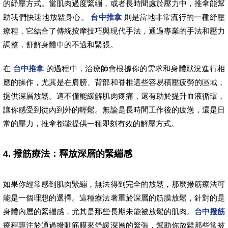
的紓壓方式。當肌肉過度緊繃，或者長時間處於壓力中，推拿能幫
助我們快速地放鬆身心。
台中推拿
則是當地非常流行的一種紓壓
療程，它結合了傳統按摩技巧與現代手法，通過專業的手法和壓力
調整，舒解身體中的不適和緊張。
在
台中推拿
的過程中，治療師會根據你的需求和身體狀況進行相
應的操作，尤其是在肩膀、背部和脊椎這些容易積壓疲勞的區域，
提供深層放鬆。這不僅能緩解肌肉疼痛，還有助於提升血液循環，
讓你感受到從內到外的輕鬆。無論是長時間工作後的疲憊，還是日
常的壓力，推拿都能提供一種即刻有效的解壓方式。
4. 撥筋療法：釋放深層的緊繃感
如果你經常感到肌肉緊繃，無法得到完全的放鬆，那麼撥筋療法可
能是一個理想的選擇。這種療法著重於深層的筋膜放鬆，針對的是
身體內層的緊繃感，尤其是那些長期未能被放鬆的肌肉。
台中撥筋
療程專注於通過撥動筋膜來舒緩深層的緊張，幫助你放鬆那些常被