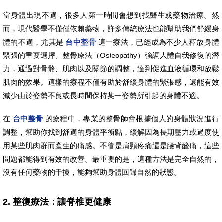
當身體出現不適，很多人第一時間會想到找醫生或藥物治療。然
而，現代醫學不僅僅依賴藥物，許多傳統療法也能幫助我們舒緩身
體的不適，尤其是
台中整骨
這一療法，已經成為不少人釋放身體
緊張的重要選擇。整骨療法（Osteopathy）強調人體自我修復的潛
力，通過對骨骼、肌肉以及關節的調整，達到促進血液循環和放鬆
肌肉的效果。這樣的療程不僅有助於舒緩身體的緊張感，還能有效
減少由於姿勢不良或長時間保持某一姿勢所引起的身體不適。
在
台中整骨
的療程中，專業的整骨師會根據個人的身體狀況進行
調整，幫助你找到舒適的身體平衡點，緩解因為長期壓力或過度使
用某些肌肉群而產生的痛感。不管是肩頸疼痛還是腰背酸痛，這些
問題都能得到有效的改善。最重要的是，這種方法是完全自然的，
沒有任何藥物的干擾，能夠幫助身體回歸自然的狀態。
2. 整復療法：讓脊椎更健康