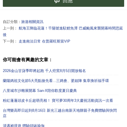
回應
自訂分類：
旅遊相關資訊
上一則：
航海王降臨花蓮！千陽號進駐鯉魚潭 巴威颱風來襲開幕時間恐延
後
下一則：
走進南法日常 在普羅旺斯當VIP
你可能會有興趣的文章：
2026金山甘藷季即將起跑 千人焢窯8月5日開放報名
蘭陽媽祖文化節5大亮點搶先看...三媽會、婆姐陣 集章換祈福手環
八里城市沙雕展開幕 San-X陪你歡度夏日慶典
粉紅蓬蓬頭皮卡丘超萌亮相！ 寶可夢30周年3大慶祝活動資訊一次看
台灣樂高即日起到8月16日 新光三越台南新天地辦親子免費體驗與快閃
店
清邁祕境遊 體驗頌缽瑜伽