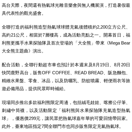
高台天際，夜間還有熱氣球光雕音樂會與無人機展演，打造暑假最
具代表性的觀光盛會。
全聯打造的福利熊造型熱氣球球體充氣後體積約2,200立方公尺、
高約21公尺，相當於7層樓高，成為活動亮點之一。開幕首日，福
利熊更攜手水果探險隊及首次登場的「大全熊」帶來《Mega Bear
大全熊主題曲》演出。
配合活動，全聯行動超市車也預計於本週末及8月19日、8月20日
快閃鹿野高台，販售OFF COFFEE、READ BREAD、阪急麵包、
精緻水果盤、零食、冰品，以及防曬乳、防蚊噴霧、輕便雨衣等旅
遊必備用品，提供民眾即時補給。
現場同步推出多款福利熊限定周邊，包括絨毛娃娃、喀擦公仔筆、
刺繡中筒襪，以及活動限定「福利熊與水果探險隊充氣造型熱氣
球」，優惠價299元，讓民眾把熱氣球嘉年華的可愛回憶帶回家。
此外，臺東地區指定7間全聯門市也同步販售限定充氣熱氣球。