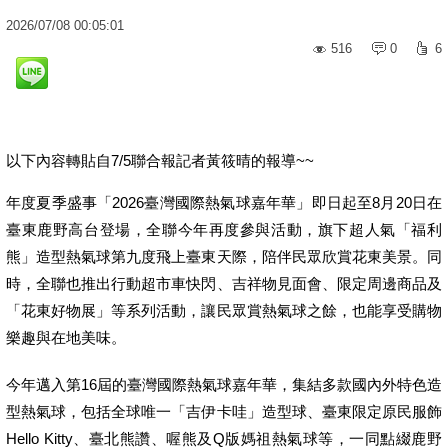
2026
/
07
/
08
00:05:01
516
0
6
以下內容轉貼自7/5聯合報記者黃筱晴的報導~~
年度夏季盛事「2026臺灣國際熱氣球嘉年華」即日起至8月20日在
臺東鹿野高台登場，全聯今年再度參與活動，旗下超人氣「福利
熊」造型熱氣球第九度飛上臺東天際，陪伴民眾欣賞花東美景。同
時，全聯也推出行動超市車快閃、吉祥物見面會、限定周邊商品及
「花東好物展」等系列活動，讓民眾賞熱氣球之餘，也能享受購物
樂趣與在地美味。
今年邁入第16屆的臺灣國際熱氣球嘉年華，集結多款國內外特色造
型熱氣球，包括全球唯一「吉伊卡哇」造型球、臺東限定原民服飾
Hello Kitty、臺北熊讚、喔熊及Q版媽祖熱氣球等，一同點綴鹿野