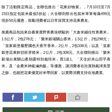
除了活動限定商品，全聯也推出「花東好物展」，7月10日至7月
23日指定包裝米最低5折起；大全聯則祭出包裝米單筆每滿499元
現折50元優惠，鼓勵消費者以日常採買支持花東農友。
推薦商品包括來自臺東鹿野青農徐榜駿的「大倉米鋪任性青農米」
1.5公斤，2包278元；「樂米穀場關山香米」1.5公斤，2包298元；
「皇家穀堡履歷國色天香芋香米」2公斤，2包338元；以及「皇家
穀堡花東鮮切胚芽糙米」2公斤，2包308元。大全聯則推出「樂米
穀場台東關山產朝露特別栽培米」買1送1、「天生好米山田芋香
米」及「金農米神級滷肉飯」等優惠，讓消費者在欣賞熱氣球美景
之餘，也能把花東優質好米帶回家，以實際消費支持在地農業。