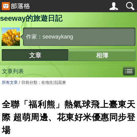
seeway的旅遊日記
作家：seewaykang
文章
相簿
文章列表
所有文章
/
目前分類：在地生活|花東
全聯「福利熊」熱氣球飛上臺東天
際 超萌周邊、花東好米優惠同步登
場