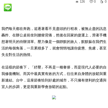
126
0
0
我們每天都在奔跑，追逐著看不見盡頭的行程表，被無止盡的訊息
轟炸、在辦公桌前坐到腰痠背痛，然後在回家的捷運上，滑著手機
想著明天的待辦清單。壓力像是一個靜默的旅人，默默躲在我們生
活的每個角落，一旦累積多了，就會悄悄地讓你疲憊、焦慮，甚至
失去對生活的熱情。
在這樣的節奏下，「紓壓」不再是一種奢侈，而是現代人必要的自
我修復機制。而其中最真實有效的方式，往往來自身體的放鬆與重
新連結。台中，這座節奏恰到好處的城市，不只擁有便利的交通與
宜人的步調，更是我重新學會放鬆的起點。