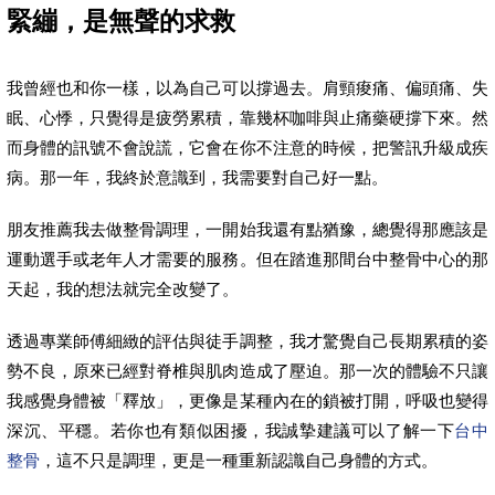
緊繃，是無聲的求救
我曾經也和你一樣，以為自己可以撐過去。肩頸痠痛、偏頭痛、失
眠、心悸，只覺得是疲勞累積，靠幾杯咖啡與止痛藥硬撐下來。然
而身體的訊號不會說謊，它會在你不注意的時候，把警訊升級成疾
病。那一年，我終於意識到，我需要對自己好一點。
朋友推薦我去做整骨調理，一開始我還有點猶豫，總覺得那應該是
運動選手或老年人才需要的服務。但在踏進那間台中整骨中心的那
天起，我的想法就完全改變了。
透過專業師傅細緻的評估與徒手調整，我才驚覺自己長期累積的姿
勢不良，原來已經對脊椎與肌肉造成了壓迫。那一次的體驗不只讓
我感覺身體被「釋放」，更像是某種內在的鎖被打開，呼吸也變得
深沉、平穩。若你也有類似困擾，我誠摯建議可以了解一下
台中
整骨
，這不只是調理，更是一種重新認識自己身體的方式。