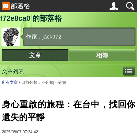
f72e8ca0 的部落格
作家：jack972
文章
相簿
文章列表
所有文章
/
目前分類：不分類|不分類
身心重啟的旅程：在台中，找回你
遺失的平靜
2025
/
08
/
07
07:34:42