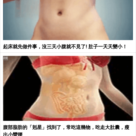
起床就先做件事，沒三天小腹就不見了! 肚子一天天變小！
PR
腹部脂肪的「剋星」找到了，常吃這幾物，吃走大肚囊，瘦
出小蠻腰