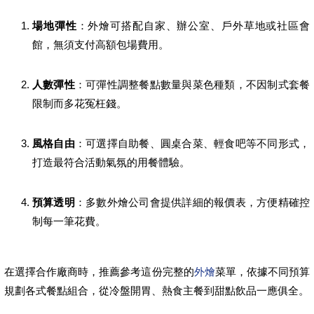
場地彈性
：外燴可搭配自家、辦公室、戶外草地或社區會
館，無須支付高額包場費用。
人數彈性
：可彈性調整餐點數量與菜色種類，不因制式套餐
限制而多花冤枉錢。
風格自由
：可選擇自助餐、圓桌合菜、輕食吧等不同形式，
打造最符合活動氣氛的用餐體驗。
預算透明
：多數外燴公司會提供詳細的報價表，方便精確控
制每一筆花費。
在選擇合作廠商時，推薦參考這份完整的
外燴
菜單，依據不同預算
規劃各式餐點組合，從冷盤開胃、熱食主餐到甜點飲品一應俱全。