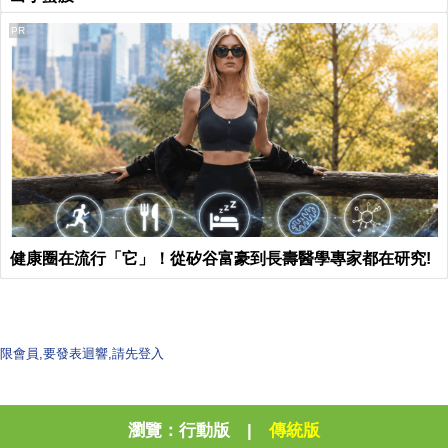
PR
健康圈在流行「它」！從矽谷富豪到長壽醫學專家都在研究!
限會員,要發表迴響,請先登入
瀏覽：
行動版
|
傳統版