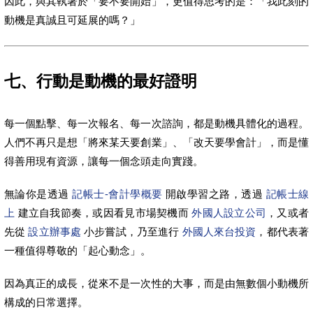
因此，與其執著於「要不要開始」，更值得思考的是：「我此刻的
動機是真誠且可延展的嗎？」
七、行動是動機的最好證明
每一個點擊、每一次報名、每一次諮詢，都是動機具體化的過程。
人們不再只是想「將來某天要創業」、「改天要學會計」，而是懂
得善用現有資源，讓每一個念頭走向實踐。
無論你是透過
記帳士-會計學概要
開啟學習之路，透過
記帳士線
上
建立自我節奏，或因看見市場契機而
外國人設立公司
，又或者
先從
設立辦事處
小步嘗試，乃至進行
外國人來台投資
，都代表著
一種值得尊敬的「起心動念」。
因為真正的成長，從來不是一次性的大事，而是由無數個小動機所
構成的日常選擇。