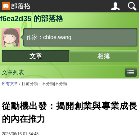
f6ea2d35 的部落格
作家：chloe.wang
文章
相簿
文章列表
所有文章
/
目前分類：不分類|不分類
從動機出發：揭開創業與專業成長
的內在推力
2025
/
06
/
16
01:54:48