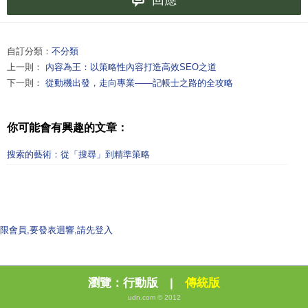
自訂分類：
不分類
上一則：
內容為王：以策略性內容打造高效SEO之道
下一則：
從動機出發，走向專業——記帳士之路的全攻略
你可能會有興趣的文章：
搜索的藝術：從「搜尋」到精準策略
限會員,要發表迴響,請先登入
瀏覽：
行動版
|
傳統版
udn.com © 2012