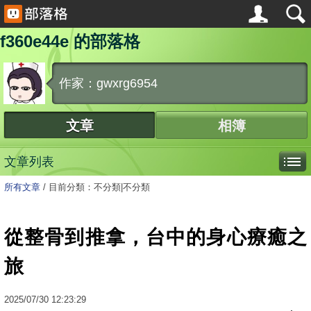
f360e44e 的部落格
作家：gwxrg6954
文章
相簿
文章列表
所有文章
/
目前分類：不分類|不分類
從整骨到推拿，台中的身心療癒之
旅
2025
/
07
/
30
12:23:29