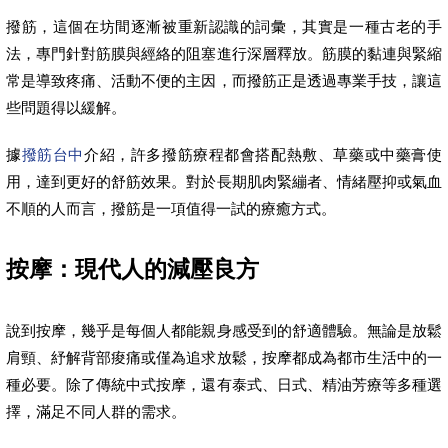
撥筋，這個在坊間逐漸被重新認識的詞彙，其實是一種古老的手
法，專門針對筋膜與經絡的阻塞進行深層釋放。筋膜的黏連與緊縮
常是導致疼痛、活動不便的主因，而撥筋正是透過專業手技，讓這
些問題得以緩解。
據
撥筋台中
介紹，許多撥筋療程都會搭配熱敷、草藥或中藥膏使
用，達到更好的舒筋效果。對於長期肌肉緊繃者、情緒壓抑或氣血
不順的人而言，撥筋是一項值得一試的療癒方式。
按摩：現代人的減壓良方
說到按摩，幾乎是每個人都能親身感受到的舒適體驗。無論是放鬆
肩頸、紓解背部痠痛或僅為追求放鬆，按摩都成為都市生活中的一
種必要。除了傳統中式按摩，還有泰式、日式、精油芳療等多種選
擇，滿足不同人群的需求。