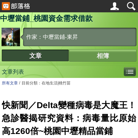
中壢當鋪_桃園資金需求借款
作家：中壢當鋪-東昇
文章
相簿
文章列表
所有文章
/
目前分類：在地生活|桃竹苗
快新聞／Delta變種病毒是大魔王！
急診醫揭研究資料：病毒量比原始
高1260倍~桃園中壢精品當鋪