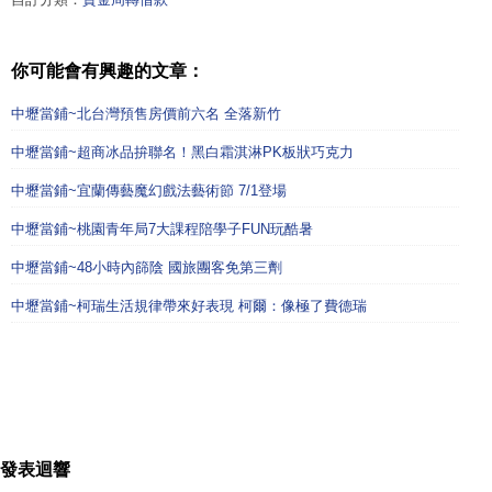
你可能會有興趣的文章：
中壢當鋪~北台灣預售房價前六名 全落新竹
中壢當鋪~超商冰品拚聯名！黑白霜淇淋PK板狀巧克力
中壢當鋪~宜蘭傳藝魔幻戲法藝術節 7/1登場
中壢當鋪~桃園青年局7大課程陪學子FUN玩酷暑
中壢當鋪~48小時內篩陰 國旅團客免第三劑
中壢當鋪~柯瑞生活規律帶來好表現 柯爾：像極了費德瑞
發表迴響