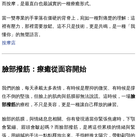
而按摩，是最直白也最誠實的一種療癒形式。
當一雙專業的手掌落在僵硬的背脊上，宛如一種對痛楚的理解：這
裡有壓力，那裡需要放鬆。這不只是技術，更是共鳴，是一種「我
懂你」的無聲語言。
按摩店
臉部撥筋：療癒從面容開始
我們的臉，每天承載太多表情，有時候是壓抑的微笑、有時候是撐
住不倒的堅強，但臉上的肌肉與筋膜卻無法說謊。這時候，一場
臉
部撥筋
的療程，不只是美容，更是一種讓自己釋放的練習。
臉部的筋膜，與情緒息息相關。你有發現過當你緊張焦慮時，下顎
會緊繃、眉頭會皺起嗎？而臉部撥筋，是將這些累積的情緒與緊
張，用細膩的手法一點點釋放出來。手指輕推太陽穴，帶動顳顎的