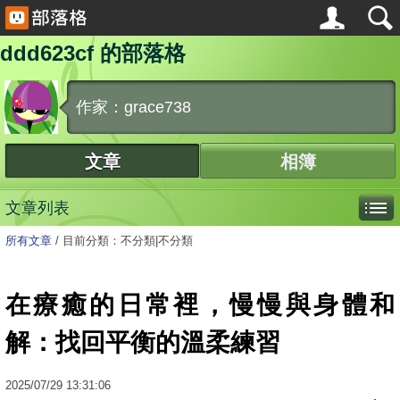
ddd623cf 的部落格
作家：grace738
文章
相簿
文章列表
所有文章
/
目前分類：不分類|不分類
在療癒的日常裡，慢慢與身體和
解：找回平衡的溫柔練習
2025
/
07
/
29
13:31:06