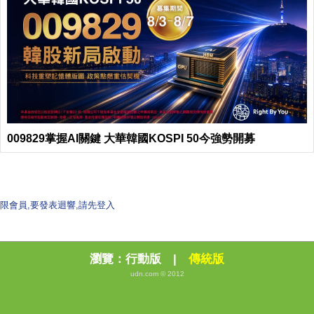
009829掌握AI關鍵 大華韓國KOSPI 50今強勢開募
限會員,要發表迴響,請先登入
瀏覽：
行動版
|
傳統版
udn.com © 2012