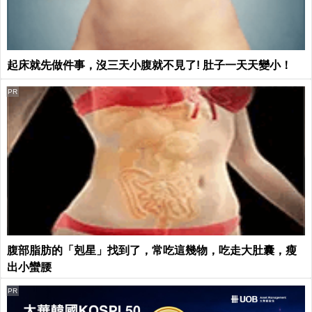
起床就先做件事，沒三天小腹就不見了! 肚子一天天變小！
PR
腹部脂肪的「剋星」找到了，常吃這幾物，吃走大肚囊，瘦
出小蠻腰
PR