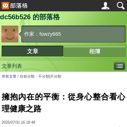
dc56b526 的部落格
作家：fowzy665
文章
相簿
文章列表
所有文章
/
目前分類：不分類|不分類
擁抱內在的平衡：從身心整合看心
理健康之路
2025
/
07
/
31
16:18:48