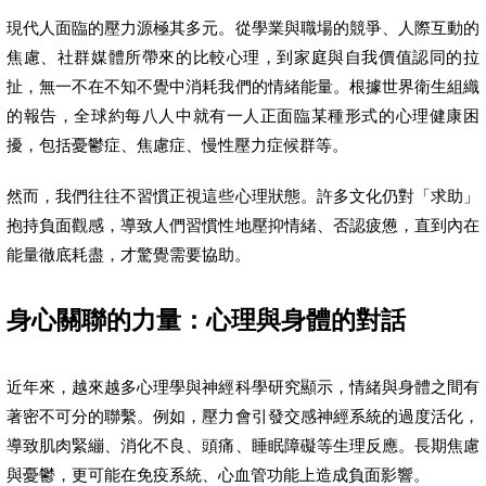
現代人面臨的壓力源極其多元。從學業與職場的競爭、人際互動的
焦慮、社群媒體所帶來的比較心理，到家庭與自我價值認同的拉
扯，無一不在不知不覺中消耗我們的情緒能量。根據世界衛生組織
的報告，全球約每八人中就有一人正面臨某種形式的心理健康困
擾，包括憂鬱症、焦慮症、慢性壓力症候群等。
然而，我們往往不習慣正視這些心理狀態。許多文化仍對「求助」
抱持負面觀感，導致人們習慣性地壓抑情緒、否認疲憊，直到內在
能量徹底耗盡，才驚覺需要協助。
身心關聯的力量：心理與身體的對話
近年來，越來越多心理學與神經科學研究顯示，情緒與身體之間有
著密不可分的聯繫。例如，壓力會引發交感神經系統的過度活化，
導致肌肉緊繃、消化不良、頭痛、睡眠障礙等生理反應。長期焦慮
與憂鬱，更可能在免疫系統、心血管功能上造成負面影響。