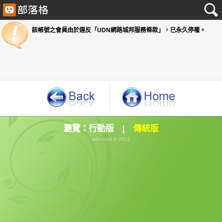
該帳號之會員由於違反「UDN網路城邦服務條款」
瀏覽：
行動版
|
傳統版
udn.com © 2012