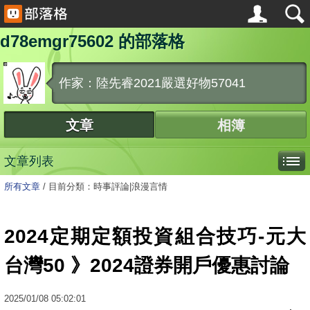
d78emgr75602 的部落格
作家：陸先睿2021嚴選好物57041
文章
相簿
文章列表
所有文章
/
目前分類：時事評論|浪漫言情
2024定期定額投資組合技巧-元大
台灣50 》2024證券開戶優惠討論
2025
/
01
/
08
05:02:01