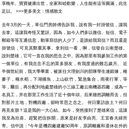
享晚年。寶寶健康出世，全家和睦歡樂，人生能有這等圓滿，此生
足以。 >>>更多美文：情感散文
去年3月的一天，單位門房師傅告訴我，說有我一封掛號信，讓我
去拿。這讓我奇怪又驚訝。因為，如今人們多以微信、短信、電子
郵箱等等互通信息，動筆寫信的人少了，是誰給我寫信？而且還是
掛號信，可見其鄭重其事。拿到信一看，啊，信發自云南楚雄。
說到楚雄，它可一直在我的思念之中。因為那里有我參加工作的第
一個單位，有我念念不忘的眾多朋友，有我度過的難忘歲月。 近
半個世紀前，我大學畢業，被派往大理劍川的部隊學生連鍛煉，種
麥子，種水稻，下湖捕魚，上山砍竹，緊急集合，雨夜行軍，等
等，爾后，再分配到地處楚雄的小三線工廠云南機器四廠，成為一
名員工，并在那里工作生活了近十個年頭。后來雖然調離而去，但
對那片土地，對機四廠，卻時常思之念之。 何日重訪故土？何日
再見友朋？這是我的一大心結。如今，突然接到了楚雄來信，這讓
我至為欣喜。趕緊把信拆開，原來是好友李由亮、王宜春夫婦所
寄。信中說：“今年是機四廠建廠50周年，原調離廠和退休在外的