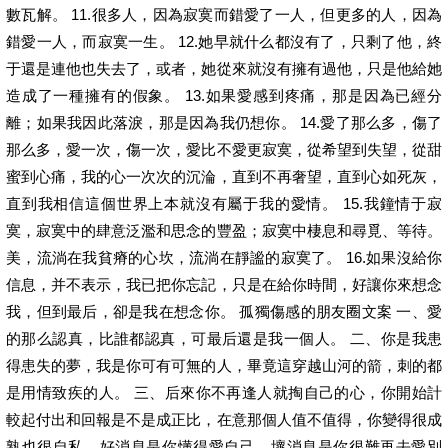
數瓦解。 11.很多人，因為寂寞而錯愛了一人，但更多的人，因為
錯愛一人，而寂寞一生。 12.她早就什么都沒有了，只剩了他，終
于還是連他也失去了，或者，她從來就沒有擁有過他，只是他給她
造成了一種擁有的假象。 13.如果愛感到疼痛，那是因為已經分
離；如果我因此落淚，那是因為我仍想你。 14.愛了那么多，傷了
那么多，愛一次，傷一次，愛比不愛更寂寞，從希望到失望，從甜
蜜到心痛，我的心一次次的沉淪，直到不再奢望，直到心如死灰，
直到我相信這個世界上本就沒有屬于我的愛情。 15.我鐘情于寂
寞，寂寞中的肆意泛濫和思念的豐盈；寂寞中棲息和尋覓、等待。
美，流淌在我貧瘠的心坎，流淌在靜謐的寂寞了。 16.如果沒給你
信息，并不表示，我已把你忘記，只是在給你時間，好讓你來想念
我，但到最后，卻是我在想念你。 孤獨傷感的朋友圈文案 一、愛
的那么認真，比誰都認真，可最后還是我一個人。 二、你是我患
得患失的夢，我是你可有可無的人，畢竟這穿越山河的箭，刺的都
是用情致疾的人。 三、后來你不再逢人就掏自己的心，你開始計
較起付出和回報是不是成正比，在意那個人值不值得，你變得很成
熟也很自私。好消息是你懂得愛自己，壞消息是你很難再去愛別