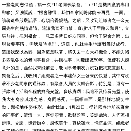
一些老同志倡議，搞一次711老同事聚會。”（711是機四廠的專用
郵箱）又強調說：“機會難得，我們全家期盼你能來再見上一面。”
讀著這些殷殷話語，心頭倍覺親熱。之后，又收到組織者之一金光
周先生的熱情邀請。這讓我喜不自禁，直想“八千里路云和月”，立
馬前往，忝列盛會，一見眾多昔日好友同事。但恰于聚會之際，出
現緊要事情，需我及時處理，這樣，也就生生地讓我難以成行。
這讓我深以為憾。因為這意味著，將失去一次大好機會，不能與諸
多四散各地的老同事相會，共憶往事，同慶建廠50年。但使我大感
意外的是，雖然我未能前去，老同事老朋友并沒就把我忘置腦后。
聚會之后，我收到了組織者之一李建萍女士發來的快遞，其中有收
著不少老同事的通訊錄，有聚會人員的大幅合影，特別是，還有一
張錄制了活動全程的鮮亮光盤。多珍貴啊！我迫不及待看光盤，使
我大有身臨其境之感，身同感受。一幅幅畫面，是那樣地親切生
動，那樣地多姿多彩。由此我知，4月20日，從祖國各地前來聚會
的同事們，濟濟一堂，喜笑顏開，歡聲盈室，笑語鼎沸。人們互相
辨識、交談，憶昔撫今，感慨萬千，容貌雖老，情誼益深。組織者
作了精心安排，讓與會者參觀了現更名為云南開關廠的車間廠房，