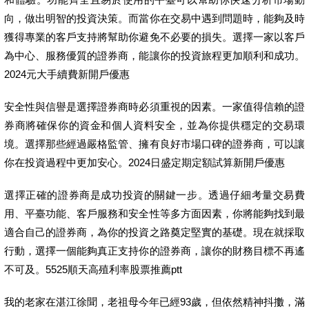
向，做出明智的投資決策。而當你在交易中遇到問題時，能夠及時
獲得專業的客戶支持將幫助你避免不必要的損失。選擇一家以客戶
為中心、服務優質的證券商，能讓你的投資旅程更加順利和成功。
2024元大手續費新開戶優惠
安全性與信譽是選擇證券商時必須重視的因素。一家值得信賴的證
券商將確保你的資金和個人資料安全，並為你提供穩定的交易環
境。選擇那些經過嚴格監管、擁有良好市場口碑的證券商，可以讓
你在投資過程中更加安心。2024日盛定期定額試算新開戶優惠
選擇正確的證券商是成功投資的關鍵一步。透過仔細考量交易費
用、平臺功能、客戶服務和安全性等多方面因素，你將能夠找到最
適合自己的證券商，為你的投資之路奠定堅實的基礎。現在就採取
行動，選擇一個能夠真正支持你的證券商，讓你的財務目標不再遙
不可及。5525順天高殖利率股票推薦ptt
我的老家在湛江徐聞，老祖母今年已經93歲，但依然精神抖擻，滿