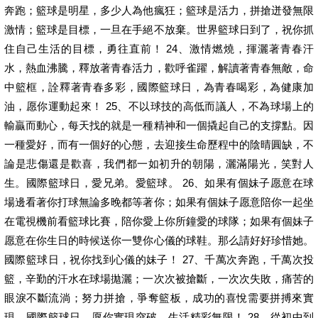
奔跑；籃球是明星，多少人為他瘋狂；籃球是活力，拼搶迸發無限
激情；籃球是目標，一旦在手絕不放棄。世界籃球日到了，祝你抓
住自己生活的目標，勇往直前！ 24、激情燃燒，揮灑著青春汗
水，熱血沸騰，釋放著青春活力，歡呼雀躍，解讀著青春無敵，命
中籃框，詮釋著青春多彩，國際籃球日，為青春喝彩，為健康加
油，愿你運動起來！ 25、不以球技的高低而議人，不為球場上的
輸贏而動心，每天找的就是一種精神和一個撬起自己的支撐點。因
一種愛好，而有一個好的心態，去迎接生命歷程中的陰晴圓缺，不
論是悲傷還是歡喜，我們都一如初升的朝陽，灑滿陽光，笑對人
生。國際籃球日，愛兄弟。愛籃球。 26、如果有個妹子愿意在球
場邊看著你打球無論多晚都等著你；如果有個妹子愿意陪你一起坐
在電視機前看籃球比賽，陪你愛上你所鐘愛的球隊；如果有個妹子
愿意在你生日的時候送你一雙你心儀的球鞋。那么請好好珍惜她。
國際籃球日，祝你找到心儀的妹子！ 27、千萬次奔跑，千萬次投
籃，辛勤的汗水在球場拋灑；一次次被搶斷，一次次失敗，痛苦的
眼淚不斷流淌；努力拼搶，爭奪籃板，成功的喜悅需要拼搏來實
現。國際籃球日，愿你實現突破，生活精彩無限！ 28、從初中到