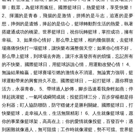
華；觀眾，為籃球而瘋狂。國際籃球日，熱愛籃球，享受快樂！
2、揮灑的是青春，飛揚的是激情，拼搏的是斗志，追逐的是夢
想，摔倒的是遺憾，捧起的是信心，籃球轉動對生活的熱愛，執著
搭建通成功的橋梁。世界籃球日，祝你玩轉籃球，掌控成功，擁有
幸福。 3、如果你心情好，那么帶上籃球，相約幾個朋友，去籃球
場痛痛快快打一場籃球，讓快樂布滿整個天空；如果你心情不好，
那么帶上籃球，到球場去奔跑，讓汗水蒸發所有的煩惱，忘記所有
的不快樂。國際籃球日，用籃球訴說心情，用運動改變心情！ 4、
無論結果輸贏，籃球賽場引燃的激情永不消退。無論實力強弱，籃
球運動帶來的興奮持久不息。國際籃球日，一起打籃球，愿你釋放
活力，永葆青春。 5、帶球過人妙傳，腳步迅速看我身輕如燕；停
球起跳灌籃，一氣呵成瞬間成就；投籃罰球三分，百步穿楊都是得
分利器；盯人協防聯防，防守穩健才是勝利關鍵。國際籃球日，打
快樂籃球，走幸福人生，生活無限精彩！ 6、人生就像籃球場，愿
你的事業像籃球架，高高在上；你的愛情就像投籃，百發百中；遇
到困難就像過人，無可阻擋；工作時就像灌籃，勢不可擋。世界籃