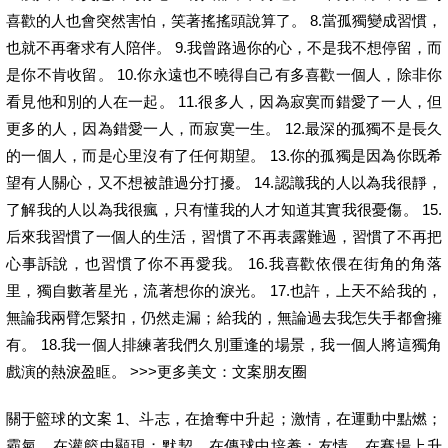
喜歡的人也會突然害怕，笑著搖搖頭說算了。 8.當孤獨變成習慣，
也就不再奢求有人陪伴。 9.我曾路過你的心，不是我不想停留，而
是你不肯收留。 10.你永遠也不曉得自己有多喜歡一個人，除非你
看見他和別的人在一起。 11.很多人，因為寂寞而錯愛了一人，但
更多的人，因為錯愛一人，而寂寞一生。 12.最深的孤獨不是長久
的一個人，而是心里沒有了任何期望。 13.你的孤獨是因為你既希
望有人關心，又不想被誰過分打擾。 14.認識我的人以為我很靜，
了解我的人以為我很瘋，只有懂我的人才知道其實我很憂傷。 15.
后來我習慣了一個人的生活，習慣了不再表露難過，習慣了不再把
心事訴說，也習慣了你不再愛我。 16.我喜歡依偎在街角的角落
里，獨自數著星光，流著想你的淚光。 17.也許，上天不給我的，
無論我兩臂怎緊扣，仍然走漏；給我的，無論過去我怎失手都會擁
有。 18.我一個人排練著我們久別重逢的場景，我一個人將這獨角
戲演的熱淚盈眶。 >>>更多美文：文案朋友圈
關于籃球的文案 1、斗志，在搶奪中升起；激情，在運動中點燃；
霸氣，在灌籃中顯現；默契，在傳球中培養；友情，在賽場上升