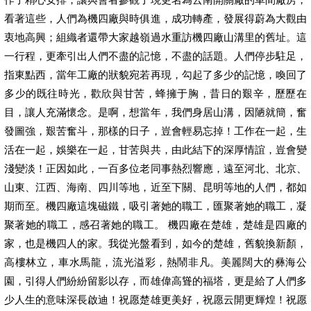
看著這些，人們為機四廠與時俱進，成功轉產，發展得蔚為大觀由
衷地高興；組織者還帶大家越嶺過水重訪機四廠山溝里的舊址。這
一行程，更牽引出人們不盡的記憶，不盡的話題。人們停步駐足，
指東點西，當年工廠的狀貌宛若再現，勾起了多少的記憶，喚回了
多少的既往時光，歡欣與甘苦，蜂擁于胸，昔日的艱辛，歷歷在
目，讓人充滿懷念。是啊，想當年，我們身居山溝，因陋就簡，奮
發圖強，艱苦奮斗，那樣的日子，豈會輕易忘掉！工作在一起，生
活在一起，娛樂在一起，甘苦與共，由此結下的深厚情誼，豈會變
淺變淡！正因如此，一百多位老同事熱烈響應，遠至河北、北京、
山東、江西、海南、四川等地，近至下關、昆明等地的人們，都如
期而至。機四廠這塊磁鐵，吸引著她的職工，匯聚著她的職工，凝
聚著她的職工，感召著她的職工。 機四廠在楚雄，楚雄是四廠的
家，也是機四人的家。我從光盤看到，如今的楚雄，舊貌換新顏，
高樓林立，車水馬龍，流光溢彩，熱鬧非凡。美麗闊大的彝海公
園，引得人們紛紛留影以存，而雄偉高聳的福塔，更是給了人們多
少人生的意味深長啟迪！祝愿楚雄更美好，祝愿云開更輝煌！祝愿