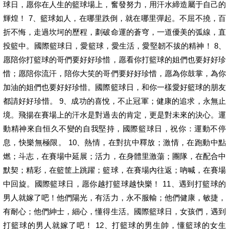
球日，愿你在人生的籃球場上，奮發努力，用汗水締造屬于自己的
輝煌！ 7、籃球如人，在哪里跌倒，就在哪里彈起。不屈不撓，百
折不悔，走過坎坷的歷程，劃破命運的蒼穹，一道優美的弧線，直
投籃中。國際籃球日，愛籃球，愛生活，愛堅韌不拔的精神！ 8、
愿陪你打籃球的哥們要好好珍惜，愿看你打籃球的姐們也要好好珍
惜；愿陪你流汗，陪你大笑的哥們要好好珍惜，愿為你鼓掌，為你
加油的姐們也要好好珍惜。國際籃球日，和你一樣愛好籃球的朋友
都請好好珍惜。 9、成功的喜悅，不止冠軍；健康的追求，永無止
境。飛揚在賽場上的汗水是對過去的肯定，更是對未來的決心。運
動精神來自恒久不變的自我堅持，國際籃球日，祝你：運動不停
息，快樂無極限。 10、熱情，在對抗中釋放；激情，在跑動中點
燃；斗志，在賽場中延展；活力，在身體里激蕩；團隊，在配合中
默契；精彩，在籃筐上跳躍；籃球，在賽場內往返；吶喊，在賽場
中回旋。國際籃球日，愿你越打籃球越快樂！ 11、遇到打籃球的
男人就嫁了吧！他們陽光，有活力，永不服輸；他們健康，敏捷，
有耐心；他們紳士，細心，懂得生活。國際籃球日，女孩們，遇到
打籃球的男人就嫁了吧！ 12、打籃球的男生帥，懂籃球的女生