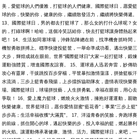
美，愛籃球的人們優雅，打籃球的人們健康。國際籃球日，愿愛籃
球的你，快樂的你，健康的你，繼續散發活力，繼續將快樂傳遞。
13、國際籃球日，男的都去打籃球了，那么女的打什么球呢？女
的，打綠球啊！哈哈，送個冷笑話給你，快去打籃球讓身體熱起來
吧！ 14、生活如同塞球場，沖鋒陷陣總在前，找準機會抓時間，
機智勇敢拼搏上。穩準快捷投籃筐，一舉命準成功看。邁出快樂三
大步，輝煌成就在眼前。世界“國際籃球日”大家一起打籃球，鍛煉
運動強體質，增進國際友誼賽。 15、運球過人迅若奔雷，妙傳助
攻心有靈犀，干拔跳投百步穿楊，平筐暴扣激情蕩漾，拼搶籃板汗
水流淌，三步上籃青春飛揚，上步擋拆協助隊友，盡情表現快樂賽
場。國際籃球日，球場拼技藝，人生拼勇氣，幸福在眼前，用心去
爭取！ 16、愛上魔力籃球，燃燒火火激情，擁抱好運運動，親吻
快樂健康。世界籃球日，愿你愛情甜蜜“藍花香”；事業“三步上籃”
步步高；生活幸福收獲“大滿貫”。 17、洋溢青春的笑臉，奔跑球賽
的前線，抓住開心的球，邁起快樂的步，投入幸福的籃，燃起勝利
的火焰。讓運動傳承著健康、激情、活力。國際籃球日，來吧，一