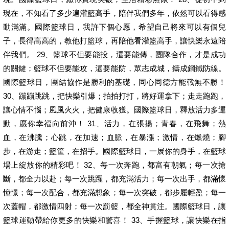
現在，不知看了多少遍灌籃高手，陪伴我們多年，依然可以看得感
動滿滿。國際籃球日，我許下個心愿，希望自己將來可以有個兒
子，長得高高的，教他打籃球，再陪他看灌籃高手，讓快樂永遠陪
伴我們。 29、籃球不但要能投，還要能傳，團隊合作，才是成功
的關鍵；籃球不但要能攻，還要能防，眾志成城，鑄成鋼鐵防線。
國際籃球日，團結協作是勝利的基礎，同心同德方能戰無不勝！
30、蹦蹦跳跳，把快樂引爆；拍拍打打，將好運拿下；走走跑跑，
讓心情不惱；風風火火，把健康收獲。國際籃球日，釋放活力多運
動，愿你幸福向前沖！ 31、活力，在張揚；青春，在飛舞；熱
血，在沸騰；心跳，在加速；血脈，在暴漲；激情，在燃燒；腳
步，在游走；籃筐，在招手。國際籃球日，一展你的身手，在籃球
場上綻放你的精彩吧！ 32、每一次奔跑，都富有朝氣；每一次搶
斷，都全力以赴；每一次跳躍，都充滿活力；每一次出手，都滿懷
憧憬；每一次配合，都充滿想象；每一次突破，都步履輕盈；每一
次蓋帽，都激情四射；每一次罰籃，都全神貫注。國際籃球日，讓
籃球運動帶給你更多的快樂和驚喜！ 33、手握籃球，讓快樂在指