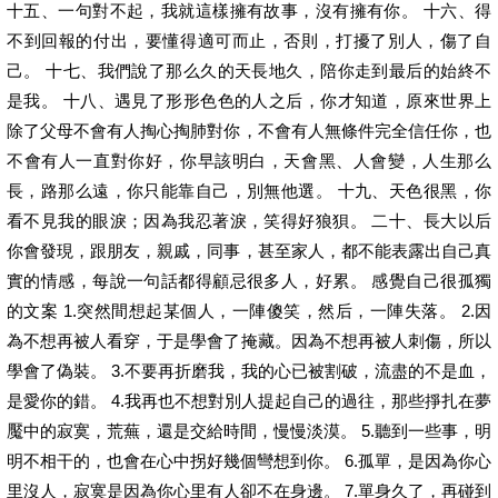
十五、一句對不起，我就這樣擁有故事，沒有擁有你。 十六、得
不到回報的付出，要懂得適可而止，否則，打擾了別人，傷了自
己。 十七、我們說了那么久的天長地久，陪你走到最后的始終不
是我。 十八、遇見了形形色色的人之后，你才知道，原來世界上
除了父母不會有人掏心掏肺對你，不會有人無條件完全信任你，也
不會有人一直對你好，你早該明白，天會黑、人會變，人生那么
長，路那么遠，你只能靠自己，別無他選。 十九、天色很黑，你
看不見我的眼淚；因為我忍著淚，笑得好狼狽。 二十、長大以后
你會發現，跟朋友，親戚，同事，甚至家人，都不能表露出自己真
實的情感，每說一句話都得顧忌很多人，好累。 感覺自己很孤獨
的文案 1.突然間想起某個人，一陣傻笑，然后，一陣失落。 2.因
為不想再被人看穿，于是學會了掩藏。因為不想再被人刺傷，所以
學會了偽裝。 3.不要再折磨我，我的心已被割破，流盡的不是血，
是愛你的錯。 4.我再也不想對別人提起自己的過往，那些掙扎在夢
魘中的寂寞，荒蕪，還是交給時間，慢慢淡漠。 5.聽到一些事，明
明不相干的，也會在心中拐好幾個彎想到你。 6.孤單，是因為你心
里沒人，寂寞是因為你心里有人卻不在身邊。 7.單身久了，再碰到