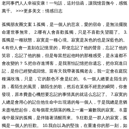
老同事們人人幸福安康！一句話，這封信函，讓我憶昔撫今，感慨
萬千。 >>>更多美文：情感日志
孤獨朋友圈文案 1.孤獨，是一個人的悲哀，愛的宿命，是無法擺脫
命運世事無常。 2.哪有人會喜歡孤獨，只是不喜歡失望罷了。 3.
孤獨是一種狀態，寂寞是一種心境。寂寞是灰色的也是深藍色的。
4.有些人會一直刻在記憶里的，即使忘記了他的聲音，忘記了他的
笑容，忘記了他的臉，但是每當想起他時的那種感受，是永遠都不
會改變的？ 5.把你存進博客，是我害怕記憶把你遺忘，把你寫進日
記，是你已經變成回憶。當有天我帶著孤獨老去，我一定會在庭院
種滿玫瑰，只是，它的顏色不會是紅的。 6.一個人總要走陌生的
路，看陌生的風景，聽陌生的歌，然后在某個不經意的瞬間，你會
發現，原本費盡心機想要忘記的事情真的就這么忘記了。 7.寂寞的
人總是會用心的記住他生命中出現過的每一個人，于是我總是意猶
未盡地想起你，在每個星光隕落的晚上一遍一遍數我的寂寞。 8.靈
魂中最深的孤獨，是伴隨著清醒而來。 9.狂歡是一群人的寂寞，孤
獨是一個人的狂歡。 10.我自以為的堅強，在重逢你的那一刻，如