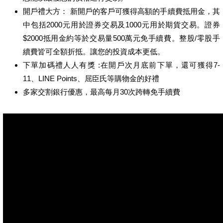
開戶禮大方： 新開戶的客戶可獲得高額的手續費抵用金，其
中包括2000元用於證券交易及1000元用於期貨交易。證券
$2000抵用金約等於交易量500萬元免手續費。整股/零股手
續費皆可全額折抵。讓您的投資成本更低。
下單加碼禮人人有獎 :在開戶次月底前下單，還可獲得7-
11、LINE Points、屈臣氏等購物金的好禮
多家交割銀行優惠，最高每月30次跨轉免手續費