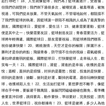
起打球吧！ 18、人生就像籃球，我們為了籃球灑過汗，受過傷，
但我們仍就堅持；我們倒下過很多次，被嘲笑過，被羞辱過，被無
視過，可我們從未放棄。不管天氣如何，不管場地如何，都阻擋不
了我們對籃球的執著。因籃球讓一群陌不相識的人成為了最真摯的
朋友。國際籃球日，愛籃球，愛生活！ 19、健康需要運動，籃球
便是其中之一；快樂需要友誼，籃球創造友誼；青春需要活力，籃
球將年輕傳遞。國際籃球日，朋友需要祝福，而籃球將我們聯系，
祝你健康快樂！ 20、燃燒激情，天空才是你的極限；揮灑汗水，
勝利才是你的終點；飛揚青春，防守擋不住你的視線；霸氣縱橫，
暴扣肆虐脆弱的籃板。國際籃球日，打快樂籃球，走幸福人生，歡
笑每一天！ 21、國際籃球日，灌籃，灌進的是幸福，收獲的是喜
悅；蓋帽，蓋掉的是煩惱，封掉的是憂愁；投籃，投進的是快樂，
得到的是激情；搶斷，搶到是好運，斷掉的霉運。愿你玩轉快樂籃
球，收獲精彩人生！ 22、生活如打籃球，要想夢想不離手，像籃
球在手中轉，要躲避千難萬阻，躲躲閃閃磕磕碰碰也難免，看準機
會要直沖目標，跳得要高，動作要快，準頭要好，完美投籃，漂亮
人生，世界籃球日，祝你都擁有！ 23、籃球是健將，多少人為他