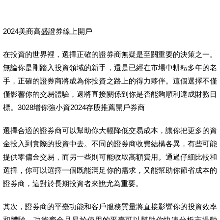
2024美商高盛證券線上開戶
在投資的世界裡，選擇正確的證券商無疑是至關重要的決策之一。
無論你是剛踏入投資領域的新手，還是已經在市場中耕耘多年的老
手，正確的證券商將成為你投資之路上的得力夥伴。這個選擇不僅
僅影響你的交易體驗，還將直接關係到你是否能夠順利達成財務目
標。3028增你強小資2024存股推薦開戶券商
選擇合適的證券商可以幫助你大幅降低交易成本，讓你把更多的資
金投入到實際的投資中去。不同的證券商收費結構各異，有些可能
提供零傭金交易，而另一些則可能收取高額費用。通過仔細比較和
選擇，你可以選擇一個既能滿足你的需求，又能幫助你節省成本的
證券商，這對於長期投資者來說尤為重要。
其次，證券商的平臺功能和客戶服務質量將直接影響你的投資效率
和體驗。功能齊全且易於使用的平臺可以幫助你快速分析市場動