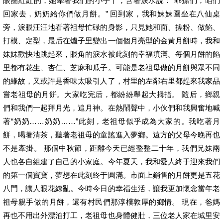
眼圈紅紅的，她牽著我們的小手丫，含著淚水說：“乖孫們，咱們
回家去，奶奶給你們做月餅。” 回到家，我和妹妹圍坐在八仙桌
旁，淚眼汪汪地看著祖母忙碌的身影，只見她和面、搓粉、做餡、
打模、定型，最后在爐子里變出一個個月亮型的金黃月餅時，我和
妹妹歡快地跳起來，眼角的淚水被此刻的幸福填滿。每個月餅的餡
里都有花生、杏仁、芝麻和瓜子。可能是老祖母做的月餅與眾不同
的緣故，又或許是香味太吸引人了，村里的左鄰右里都趕來我家品
嘗老祖母的月餅。大家吃完后，都紛紛舉起大拇指。 隨后，鄉親
們和我們一起拜月光，追月神。在熱鬧聲中，小伙們和我興奮地喊
著“奶奶……奶奶……”此刻，老祖母似乎成為大家的。我吃著月
餅，喝著清茶，聽著老祖母的童謠進入夢鄉。遠方的父母今晚再也
不是牽掛。 那個中秋節，距離今天已經整整二十年，我們兄妹兩
人也各自組建了自己的小家庭。今年夏天，我和愛人終于迎來我們
的第一個寶寶，夢想在此刻終于圓滿。市面上銷售的月餅更是五花
八門，讓人眼花繚亂。今時今日的幸福生活，讓我更加懷念當年老
祖母親手做的月餅，還有村民們那淳樸敦厚的鄉情。 現在，爸媽
再也不用出外漂泊打工，老祖母也身體健壯，三位老人家在城里安