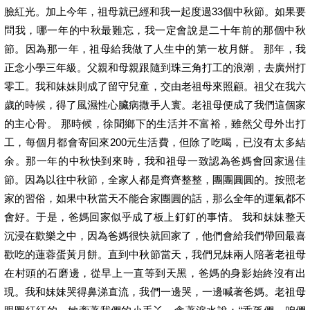
臉紅光。加上今年，祖母就已經和我一起度過33個中秋節。如果要
問我，哪一年的中秋最難忘，我一定會說是二十年前的那個中秋
節。因為那一年，祖母給我做了人生中的第一枚月餅。 那年，我
正念小學三年級。父親和母親跟隨到珠三角打工的浪潮，去廣州打
零工。我和妹妹則成了留守兒童，交由老祖母來照顧。祖父在我六
歲的時候，得了風濕性心臟病撒手人寰。老祖母便成了我們這個家
的主心骨。 那時候，徐聞鄉下的生活并不富裕，雖然父母外出打
工，每個月都會寄回來200元生活費，但除了吃喝，已沒有太多結
余。那一年的中秋快到來時，我和祖母一致認為爸媽會回家過佳
節。因為以往中秋節，全家人都是齊齊整整，團團圓圓的。按照老
家的習俗，如果中秋當天不能合家團圓的話，那么全年的運氣都不
會好。于是，爸媽回家似乎成了板上釘釘的事情。 我和妹妹整天
沉浸在歡樂之中，因為爸媽很快就回家了，他們會給我們帶回最喜
歡吃的蓮蓉蛋黃月餅。直到中秋節當天，我們兄妹兩人陪著老祖母
在村頭的石磨邊，從早上一直等到天黑，爸媽的身影始終沒有出
現。我和妹妹哭得鼻涕直流，我們一邊哭，一邊喊著爸媽。老祖母