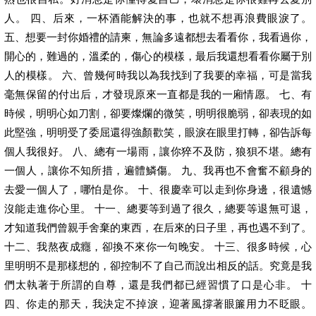
人。 四、后來，一杯酒能解決的事，也就不想再浪費眼淚了。
五、想要一封你婚禮的請柬，無論多遠都想去看看你，我看過你，
開心的，難過的，溫柔的，傷心的模樣，最后我還想看看你屬于別
人的模樣。 六、曾幾何時我以為我找到了我要的幸福，可是當我
毫無保留的付出后，才發現原來一直都是我的一廂情愿。 七、有
時候，明明心如刀割，卻要燦爛的微笑，明明很脆弱，卻表現的如
此堅強，明明受了委屈還得強顏歡笑，眼淚在眼里打轉，卻告訴每
個人我很好。 八、總有一場雨，讓你猝不及防，狼狽不堪。總有
一個人，讓你不知所措，遍體鱗傷。 九、我再也不會奮不顧身的
去愛一個人了，哪怕是你。 十、很慶幸可以走到你身邊，很遺憾
沒能走進你心里。 十一、總要等到過了很久，總要等退無可退，
才知道我們曾親手舍棄的東西，在后來的日子里，再也遇不到了。
十二、我熬夜成癮，卻換不來你一句晚安。 十三、很多時候，心
里明明不是那樣想的，卻控制不了自己而說出相反的話。究竟是我
們太執著于所謂的自尊，還是我們都已經習慣了口是心非。 十
四、你走的那天，我決定不掉淚，迎著風撐著眼簾用力不眨眼。