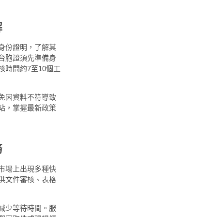
解
身份證明，了解其
台胞證須先準備身
時間約7至10個工
免因資料不符導致
站，掌握最新政策
務
市場上出現多種快
供文件審核、表格
減少等待時間。服