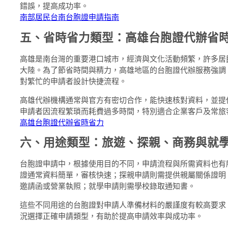
錯誤，提高成功率。
南部居民台南台胞證申請指南
五、省時省力類型：高雄台胞證代辦省
高雄是南台灣的重要港口城市，經濟與文化活動頻繁，許多居
大陸。為了節省時間與精力，高雄地區的台胞證代辦服務強調
對繁忙的申請者設計快捷流程。
高雄代辦機構通常與官方有密切合作，能快速核對資料，並提
申請者因流程繁瑣而耗費過多時間，特別適合企業客戶及常旅
高雄台胞證代辦省時省力
六、用途類型：旅遊、探親、商務與就
台胞證申請中，根據使用目的不同，申請流程與所需資料也有
證通常資料簡單，審核快速；探親申請則需提供親屬關係證明
邀請函或營業執照；就學申請則需學校錄取通知書。
這些不同用途的台胞證對申請人準備材料的嚴謹度有較高要求
況選擇正確申請類型，有助於提高申請效率與成功率。