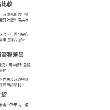
點比較
且時間充裕的申請
能有效避免錯誤及
錯誤。自辦則需自
需求選擇合適管
請流程差異
情況，可申請加急服
服務。
證件未及時取得影
保障申請順利。
介紹
後需重新申請，補