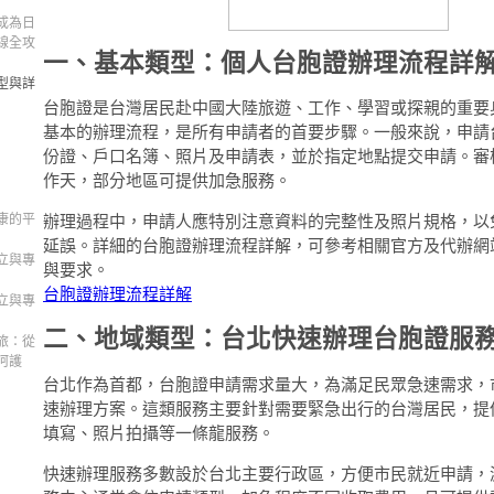
成為日
線全攻
一、基本類型：個人台胞證辦理流程詳
型與詳
台胞證是台灣居民赴中國大陸旅遊、工作、學習或探親的重要
基本的辦理流程，是所有申請者的首要步驟。一般來說，申請
份證、戶口名簿、照片及申請表，並於指定地點提交申請。審核
作天，部分地區可提供加急服務。
康的平
辦理過程中，申請人應特別注意資料的完整性及照片規格，以
延誤。詳細的台胞證辦理流程詳解，可參考相關官方及代辦網
立與專
與要求。
台胞證辦理流程詳解
立與專
二、地域類型：台北快速辦理台胞證服
旅：從
呵護
台北作為首都，台胞證申請需求量大，為滿足民眾急速需求，
速辦理方案。這類服務主要針對需要緊急出行的台灣居民，提
填寫、照片拍攝等一條龍服務。
快速辦理服務多數設於台北主要行政區，方便市民就近申請，