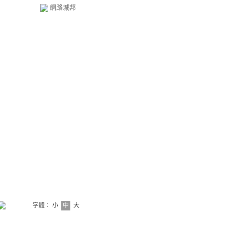
網路城邦
字體：
小
中
大