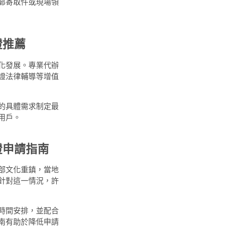
郵寄取件或現場領
證推薦
化發展。專業代辦
證法律輔導等增值
的具體需求制定最
用戶。
證申請指南
部文化重鎮，當地
針對這一情況，許
時間安排，並配合
南有助於降低申請