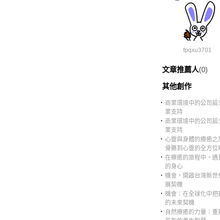
fpqxu3701
文章推薦人
(0)
其他創作
‧
商業環境中的公司設
業支持
‧
商業環境中的公司設
業支持
‧
心靈與身體的療癒之
骨骼到心靈的全方位
‧
在療癒的旅程中，遇
的身心
‧
機會，開啟台灣新世
展契機
‧
機會：在全球化中把
的未來契機
‧
自然療癒的力量：重