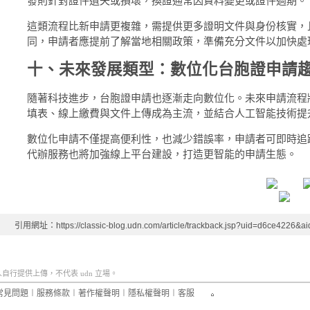
發則針對證件遺失或損壞，換證通常因資料變更或證件過期。
這類流程比新申請更複雜，需提供更多證明文件與身份核實，
同，申請者應提前了解當地相關政策，準備充分文件以加快處
十、未來發展類型：數位化台胞證申請
隨著科技進步，台胞證申請也逐漸走向數位化。未來申請流程
填表、線上繳費與文件上傳成為主流，並結合人工智能技術提
數位化申請不僅提高便利性，也減少錯誤率，申請者可即時追
代辦服務也將加強線上平台建設，打造更智能的申請生態。
引用網址：https://classic-blog.udn.com/article/trackback.jsp?uid=d6ce4226&
行提供上傳，不代表 udn 立場。
常見問題
︱
服務條款
︱
著作權聲明
︱
隱私權聲明
︱
客服