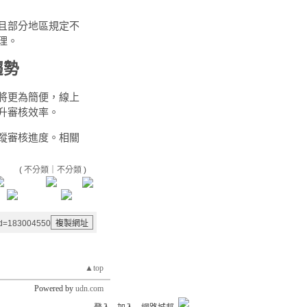
且部分地區規定不
理。
趨勢
將更為簡便，線上
升審核效率。
蹤審核進度。相關
(
不分類
｜
不分類
)
aid=183004550
▲top
Powered by
udn.com