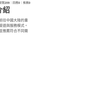
瀏覽
209
｜回應
0
｜推薦
0
介紹
前往中國大陸的重
管道與服務模式。
並推薦符合不同需