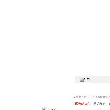
本部落格刊登之內容為作者個人自
刊登網站廣告
︱
關於我們
︱