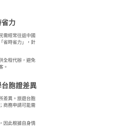
時省力
民需經常往返中國
「省時省力」，針
供全程代辦，避免
客。
學台胞證差異
所差異。旅遊台胞
；商務申請可能需
，因此根據自身情