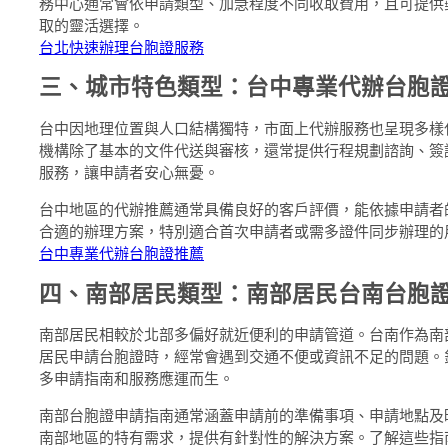
務中心通常會依申請類型、加急程度不同收取費用，且可提供
取的靈活選擇。
台北快速辦理台胞證服務
三、城市特色類型：台中專業代辦台胞
台中因地理位置與人口結構獨特，市面上代辦服務也呈現多樣
機構除了基本的文件代送與審核，還常提供行程規劃諮詢、簽
服務，讓申請者安心無憂。
台中地區的代辦推薦通常具備良好的客戶評價，能依據申請者
合適的辦理方案，特別適合首次申請者或需多證件同步辦理的
台中專業代辦台胞證推薦
四、南部居民類型：南部居民台南台胞
南部居民相較於北部多偏好就近便利的申請管道。台南作為南
居民申請台胞證時，經常會遇到交通不便或資訊不足的問題。
多申請指南和服務應運而生。
南部台胞證申請指南通常涵蓋申請前的準備事項、申請地點及
南部地區的特有需求，提供有針對性的解決方案。了解這些指