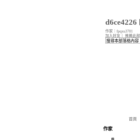
d6ce42
作家：fpqxu3701
加入好友
｜
推薦此部
首頁
作家