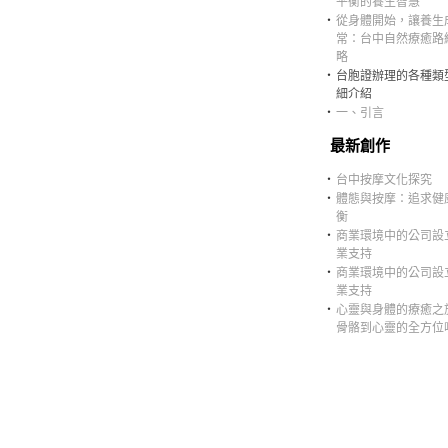
平衡的養生智慧
‧
從身體開始，讓養生
常：台中自然療癒路
略
‧
台胞證辦理的各種類
細介紹
‧
一、引言
最新創作
‧
台中按摩文化探究
‧
體態與按摩：追求健
衡
‧
商業環境中的公司設
業支持
‧
商業環境中的公司設
業支持
‧
心靈與身體的療癒之
骨骼到心靈的全方位