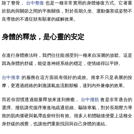
除了整骨，
台中整復
也是一種非常實用的身體修復方式。它著重
於肌肉與關節之間的平衡關係，對於長期久坐、運動傷害或姿勢不
良導致的不適症狀有顯著的緩解效果。
身體的釋放，是心靈的安定
在進行身體療法時，我們往往能感受到一種來自深層的放鬆。這是
因為身體的舒緩，能促進神經系統的穩定，使情緒得以平靜。
台中推拿
的服務在這方面就有很好的成效。推拿不只是表層的按
摩，更透過經絡的刺激讓氣血流動順暢，達到內外兼修的效果。
而若你習慣透過能量釋放來達到療癒，
台中撥筋
會是非常適合的
選擇。撥筋講究循序漸進地疏通筋絡、驅除寒氣，對於長期壓力導
致的肌肉僵硬與氣滯血瘀特別有效。很多人初體驗後便愛上這種全
身舒緩的感覺，也讓他們重新找回與自己身體的連結。