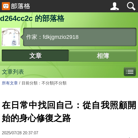
d264cc2c 的部落格
作家：fdkjgmzio2918
文章
相簿
文章列表
所有文章
/
目前分類：不分類|不分類
在日常中找回自己：從自我照顧開
始的身心修復之路
2025
/
07
/
28
20:37:07