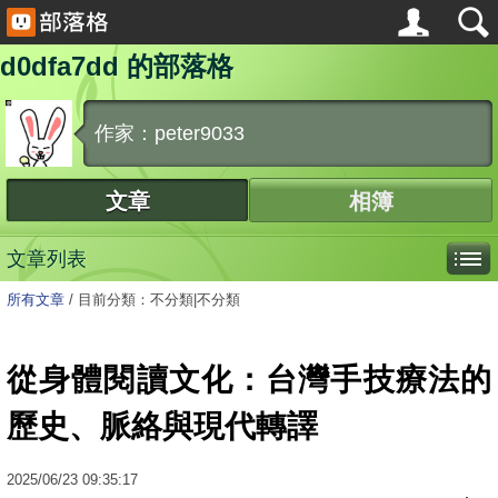
d0dfa7dd 的部落格
作家：peter9033
文章
相簿
文章列表
所有文章
/
目前分類：不分類|不分類
從身體閱讀文化：台灣手技療法的
歷史、脈絡與現代轉譯
2025
/
06
/
23
09:35:17