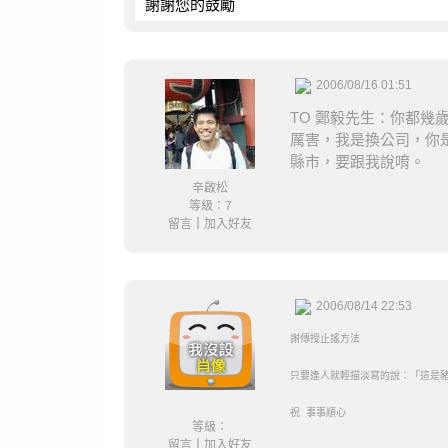
謝謝您的鼓勵
2006/08/16 01:51
TO 鄭毅先生：你都
厲害，我是換公司，你
縣市，要跟我說唷。
辛啟松
等級：7
留言
｜
加入好友
2006/08/14 22:53
謝傳授止謠方法
只要逢人就輕描淡寫的說：「這是
祝 事事順心
等級：
留言
｜
加入好友