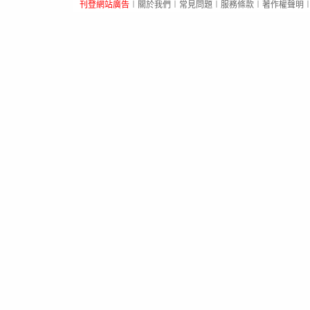
刊登網站廣告
︱
關於我們
︱
常見問題
︱
服務條款
︱
著作權聲明