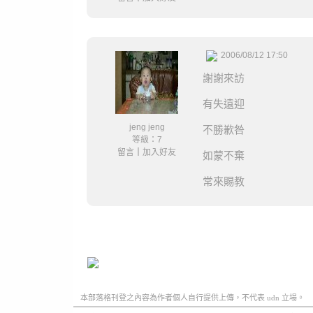
2006/08/12 17:50
謝謝來訪
有失遠迎
jeng jeng
不勝歉咎
等級：7
留言
｜
加入好友
如蒙不棄
常來賜教
本部落格刊登之內容為作者個人自行提供上傳，不代表 udn 立場。