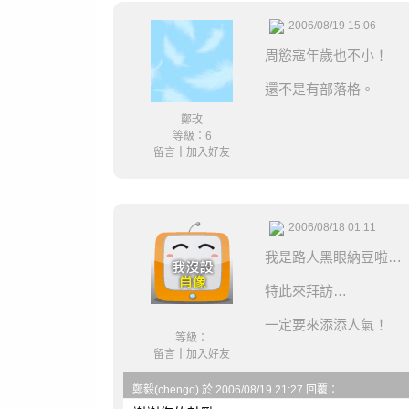
2006/08/19 15:06
周慾寇年歲也不小！
還不是有部落格。
鄭玫
等級：6
留言
｜
加入好友
2006/08/18 01:11
我是路人黑眼納豆啦…
特此來拜訪…
一定要來添添人氣！
等級：
留言
｜
加入好友
鄭毅(chengo) 於 2006/08/19 21:27 回覆：