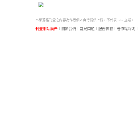
本部落格刊登之內容為作者個人自行提供上傳，不代表 udn 立場。
刊登網站廣告
︱
關於我們
︱
常見問題
︱
服務條款
︱
著作權聲明