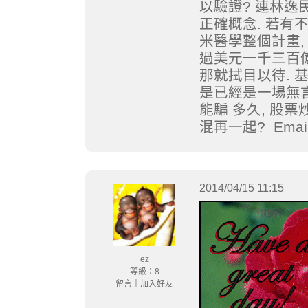
以驗證? 連林逸
正確概念. 若有
米醫學整個計畫,
過美元一千三百億
那就拭目以待. 
是已經是一場無言
能騙 多久, 股票
混再一起? Emai
2014/04/15 11:15
ez
等級：8
留言
｜
加入好友