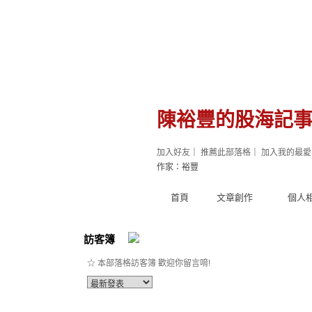
陳裕豐的股海記
加入好友
｜
推薦此部落格
｜
加入我的最愛
作家：裕豐
首頁
文章創作
個人
訪客簿
☆ 本部落格訪客簿 歡迎你留言唷!