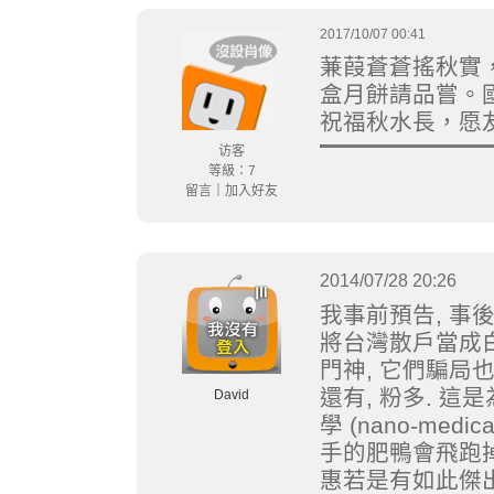
2017/10/07 00:41
蒹葭蒼蒼搖秋實
盒月餅請品嘗。
祝福秋水長，愿
访客
等級：7
留言
｜
加入好友
2014/07/28 20:26
我事前預告, 事
將台灣散戶當成白
門神, 它們騙局
還有, 粉多. 
David
學 (nano-med
手的肥鴨會飛跑掉
惠若是有如此傑出