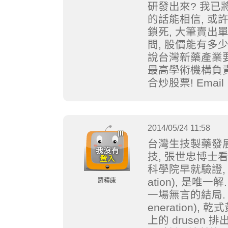
研發出來? 我已將
的話能相信, 或
鎖死, 大筆賣出
問, 股價能有多少?
說台灣新藥產業要
最高學術機構負責
合炒股票! Email
2014/05/24 11:58
台灣生技製藥發展
技, 張世忠博士看
科學院早就驗證, 
ation), 是唯一解
羅積康
一場無言的結局. Dry 
eneration),
上的 drusen