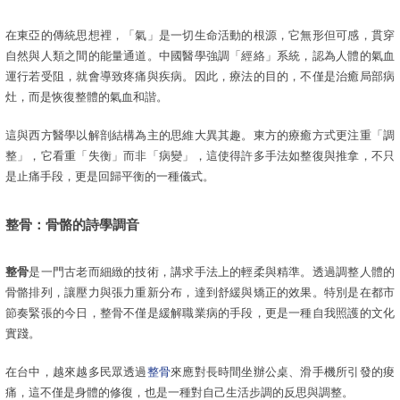
在東亞的傳統思想裡，「氣」是一切生命活動的根源，它無形但可感，貫穿
自然與人類之間的能量通道。中國醫學強調「經絡」系統，認為人體的氣血
運行若受阻，就會導致疼痛與疾病。因此，療法的目的，不僅是治癒局部病
灶，而是恢復整體的氣血和諧。
這與西方醫學以解剖結構為主的思維大異其趣。東方的療癒方式更注重「調
整」，它看重「失衡」而非「病變」，這使得許多手法如整復與推拿，不只
是止痛手段，更是回歸平衡的一種儀式。
整骨：骨骼的詩學調音
整骨
是一門古老而細緻的技術，講求手法上的輕柔與精準。透過調整人體的
骨骼排列，讓壓力與張力重新分布，達到舒緩與矯正的效果。特別是在都市
節奏緊張的今日，整骨不僅是緩解職業病的手段，更是一種自我照護的文化
實踐。
在台中，越來越多民眾透過
整骨
來應對長時間坐辦公桌、滑手機所引發的痠
痛，這不僅是身體的修復，也是一種對自己生活步調的反思與調整。