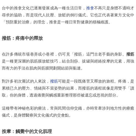
台中的推拿文化已逐漸發展成為一種生活日常，
推拿
不再只是身體不適時才
尋求的協助，而是現代人抗壓、放鬆的例行儀式。它也正代表著東方文化中
「預防重於治療」的理念，推拿是一種日常對健康的積極維護。
撥筋：疼痛中的釋放
在許多傳統市場巷弄或小巷裡，仍可見「撥筋」這門古老手藝的身影。
撥筋
是一種更深層的肌筋膜放鬆技巧，結合刮痧、拔罐與經絡按摩的元素，用強
而有力的手法在肌肉與筋膜間劃開結節與黏連。
對許多初次嘗試的人來說，
撥筋
可能是一段既痛苦又釋放的旅程。疼痛，是
累積已久的壓力、情緒與不當姿勢的結果，而撥筋的過程就像是用雙手「讀
取」你的身體，透過痛覺與觸感重新整理那些被遺忘或忽視的部分。
這種帶有神秘色彩的療法，常與民間信仰交織，亦時常牽涉到地方性的療癒
儀式，是身體醫療與文化儀式的交會點。
按摩：觸覺中的文化肌理