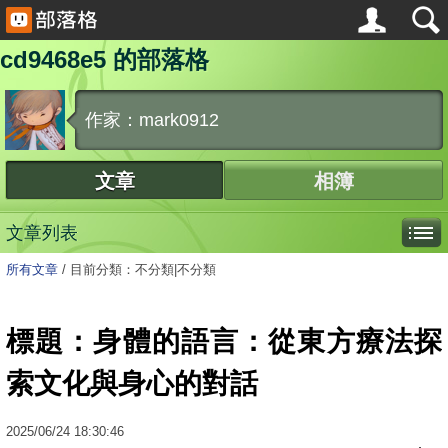
cd9468e5 的部落格
作家：mark0912
文章
相簿
文章列表
所有文章
/
目前分類：不分類|不分類
標題：身體的語言：從東方療法探
索文化與身心的對話
2025
/
06
/
24
18:30:46