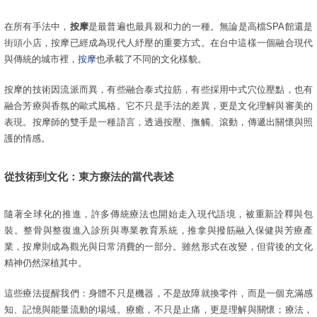
在所有手法中，
按摩
是最普遍也最具親和力的一種。無論是高檔SPA館還是
街頭小店，按摩已經成為現代人紓壓的重要方式。在台中這樣一個融合現代
與傳統的城市裡，
按摩
也承載了不同的文化樣貌。
按摩的技術因流派而異，有些融合泰式拉筋，有些採用中式穴位壓點，也有
融合芳療與香氛的歐式風格。它不只是手法的差異，更是文化理解與審美的
表現。按摩師的雙手是一種語言，透過按壓、撫觸、滾動，傳遞出關懷與照
護的情感。
從技術到文化：東方療法的當代表述
隨著全球化的推進，許多傳統療法也開始走入現代語境，被重新詮釋與包
裝。整骨與整復進入診所與專業教育系統，推拿與撥筋融入保健與芳療產
業，按摩則成為觀光與日常消費的一部分。雖然形式在改變，但背後的文化
精神仍然深植其中。
這些療法提醒我們：身體不只是機器，不是故障就換零件，而是一個充滿感
知、記憶與能量流動的場域。療癒，不只是止痛，更是理解與關懷；療法，