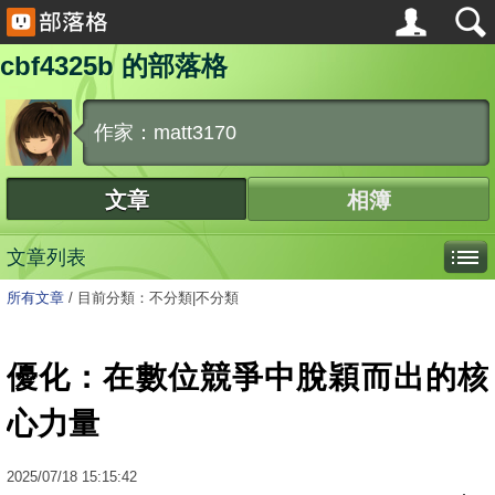
cbf4325b 的部落格
作家：matt3170
文章
相簿
文章列表
所有文章
/
目前分類：不分類|不分類
優化：在數位競爭中脫穎而出的核
心力量
2025
/
07
/
18
15:15:42