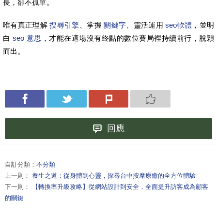
長，卻不孤單。
唯有真正理解
搜尋引擎
、掌握
關鍵字
、靈活運用
seo軟體
，並明
白
seo 意思
，才能在這場沒有終點的數位賽局裡持續前行，脫穎
而出。
回應
自訂分類：
不分類
上一則：
養生之道：從身體到心靈，探尋台中按摩療癒的全方位體驗
下一則：
【轉換率升級攻略】從網站設計到安全，全面提升訪客成為顧客
的關鍵