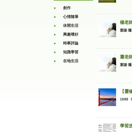
001.
創作
心情隨筆
楊老師 
休閒生活
重陽 彌
興趣嗜好
001.
時事評論
知識學習
蕭老師 
在地生活
重陽 彌
001.
1698
001.
學習