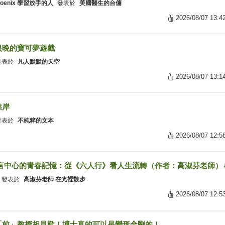
phoenix 學習放手的人
發表於
美國醫生的台傭
2026/08/07 13:4
恨晚的寶可夢遊戲
發表於
凡人默默的天空
2026/08/07 13:1
靠岸
發表於
不純粹的文本
2026/08/07 12:5
 語言中心的青春記憶：從《六人行》看人生流轉（作者：高淑芬老師）
發表於
高淑芬老師 在光裡散步
2026/08/07 12:5
「前」教授相見歡！博士真的可以是變形金剛的！