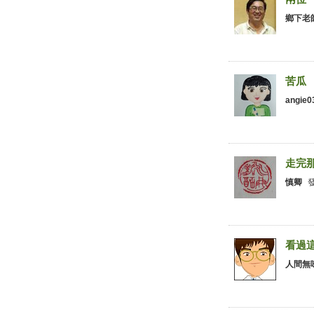
鄉下老
001.
苦瓜
angie0
001.
走完
慎卿
001.
看過
人間無
001.