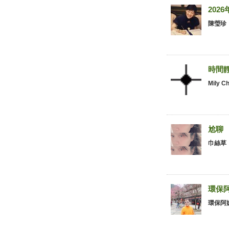
202
陳瑩珍
001.
時間靜止
Mily C
001.
尬聊
巾絲草
001.
環保阿
001.