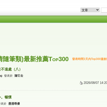
隨筆類)最新推薦Top300
發表時間3天內Top300篇
在不遠處（八）
ng
發表於
隨它去
2026/08/07 14:2
令。暢懷
發表於
墨濡尋優