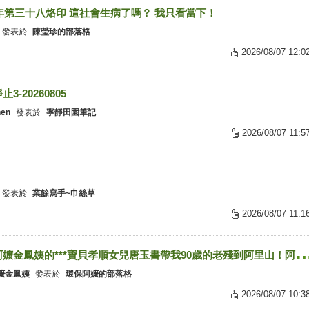
6年第三十八烙印 這社會生病了嗎？ 我只看當下！
發表於
陳瑩珍的部落格
2026/08/07 12:0
3-20260805
hen
發表於
寧靜田園筆記
2026/08/07 11:5
發表於
業餘寫手~巾絲草
2026/08/07 11:1
保阿嬤金鳳姨的***寶貝孝順女兒唐玉書帶我90歲的老殘到阿里
嬤金鳳姨
發表於
環保阿嬤的部落格
2026/08/07 10:3