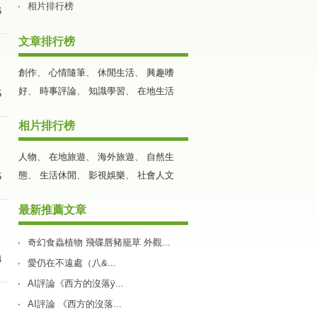
相片排行榜
6
文章排行榜
創作
、
心情隨筆
、
休閒生活
、
興趣嗜
好
、
時事評論
、
知識學習
、
在地生活
5
相片排行榜
人物
、
在地旅遊
、
海外旅遊
、
自然生
態
、
生活休閒
、
影視娛樂
、
社會人文
5
最新推薦文章
奇幻食蟲植物 飛碟唇豬籠草 外觀...
4
愛仍在不遠處（八&...
AI評論《西方的沒落ÿ...
AI評論 《西方的沒落...