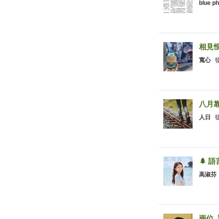
blue 
001.
相見
寬心
001.
八月
人日
001.
🌲
高淑芬
001.
兩位