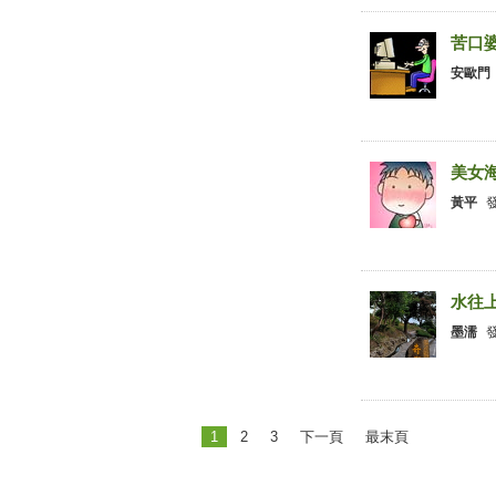
苦口
安歐門
001.
美女
黃平
001.
水往
墨濡
001.
1
2
3
下一頁
最末頁