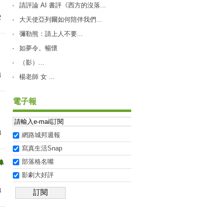
請評論 AI 書評《西方的沒落...
2
大天使亞列爾如何陪伴我們...
彌勒熊：請上人不要...
如夢令。暢懷
（影）...
4
楊老師 女 ...
電子報
8
網路城邦週報
寫真生活Snap
部落格名嘴

影劇大好評
3
訂閱