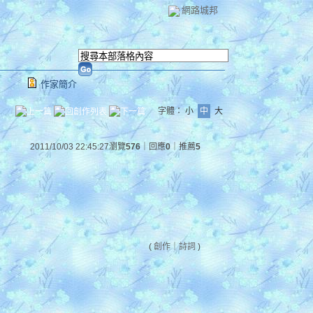
網路城邦
作家簡介
字體：
小
中
大
2011/10/03 22:45:27
瀏覽
576
｜回應
0
｜推薦
5
。
。
(
創作
｜
詩詞
)