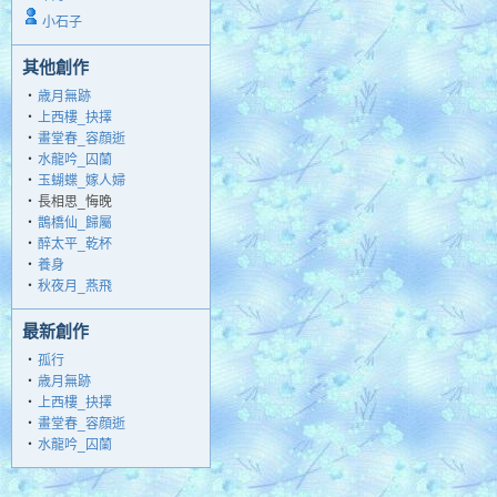
小石子
其他創作
‧
歳月無跡
‧
上西樓_抉擇
‧
畫堂春_容顔逝
‧
水龍吟_囚蘭
‧
玉蝴蝶_嫁人婦
‧
長相思_悔晚
‧
鵲橋仙_歸屬
‧
醉太平_乾杯
‧
養身
‧
秋夜月_燕飛
最新創作
‧
孤行
‧
歳月無跡
‧
上西樓_抉擇
‧
畫堂春_容顔逝
‧
水龍吟_囚蘭