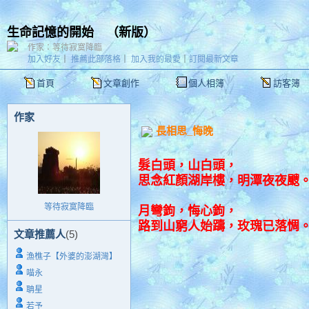
生命記憶的開始
（
新版
）
作家：等待寂寞降臨
加入好友
｜
推薦此部落格
｜
加入我的最愛
｜
訂閱最新文章
首頁
文章創作
個人相簿
訪客簿
作家
長相思_悔晚
髮白頭，山白頭，
思念紅顏湖岸樓，明潭夜夜颼
等待寂寞降臨
月彎鉤，悔心鉤，
路到山窮人始躊，玫瑰已落惆
文章推薦人
(5)
漁樵子【外婆的澎湖灣】
喵永
聃星
若予