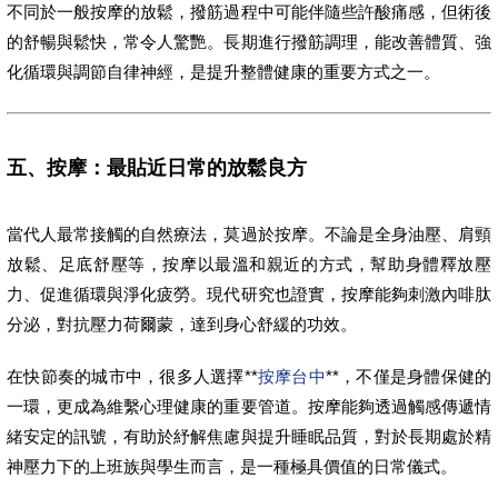
不同於一般按摩的放鬆，撥筋過程中可能伴隨些許酸痛感，但術後
的舒暢與鬆快，常令人驚艷。長期進行撥筋調理，能改善體質、強
化循環與調節自律神經，是提升整體健康的重要方式之一。
五、按摩：最貼近日常的放鬆良方
當代人最常接觸的自然療法，莫過於按摩。不論是全身油壓、肩頸
放鬆、足底舒壓等，按摩以最溫和親近的方式，幫助身體釋放壓
力、促進循環與淨化疲勞。現代研究也證實，按摩能夠刺激內啡肽
分泌，對抗壓力荷爾蒙，達到身心舒緩的功效。
在快節奏的城市中，很多人選擇**
按摩台中
**，不僅是身體保健的
一環，更成為維繫心理健康的重要管道。按摩能夠透過觸感傳遞情
緒安定的訊號，有助於紓解焦慮與提升睡眠品質，對於長期處於精
神壓力下的上班族與學生而言，是一種極具價值的日常儀式。