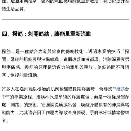
徑。透過定期推拿，體內的氣血循環能被重新激活，有助於提升整
體生活品質。
四、撥筋：剝開筋結，讓能量重新流動
撥筋，是一種結合力道與節奏的傳統技術，透過專業的技巧「撥
開」緊繃的肌筋膜與沾黏組織，進而改善血液循環、消除深層疲勞
與疼痛感。撥筋的原理是透過力的牽引與釋放，使筋絡間不再阻
塞，恢復能量流動。
許多人在遇到難以根治的肌肉緊繃或長期疼痛時，會尋找**
撥筋台
中
**的專業療程。撥筋不只是單純的疼痛處理，而是一種從身體深
處「開路」的技術。它強調從筋膜出發，喚醒身體原有的伸展與鬆
動能力，尤其適合因工作壓力導致全身僵硬、手腳冰冷或情緒鬱結
者。