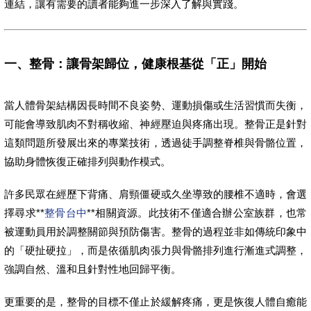
連結，讓有需要的讀者能夠進一步深入了解與實踐。
一、整骨：讓骨架歸位，健康根基從「正」開始
當人體骨架結構因長時間不良姿勢、運動損傷或生活習慣而失衡，
可能會導致肌肉不對稱收縮、神經壓迫與疼痛出現。整骨正是針對
這類問題所發展出來的專業技術，透過徒手調整脊椎與骨骼位置，
協助身體恢復正確排列與動作模式。
許多民眾在經歷下背痛、肩頸僵硬或久坐導致的腰椎不適時，會選
擇尋求**
整骨台中
**相關資源。此技術不僅適合辦公室族群，也常
被運動員用於調整關節與預防傷害。整骨的過程並非如傳統印象中
的「硬扯硬拉」，而是依循肌肉張力與骨骼排列進行漸進式調整，
強調自然、溫和且針對性地回歸平衡。
更重要的是，整骨的目標不僅止於緩解疼痛，更是恢復人體自癒能