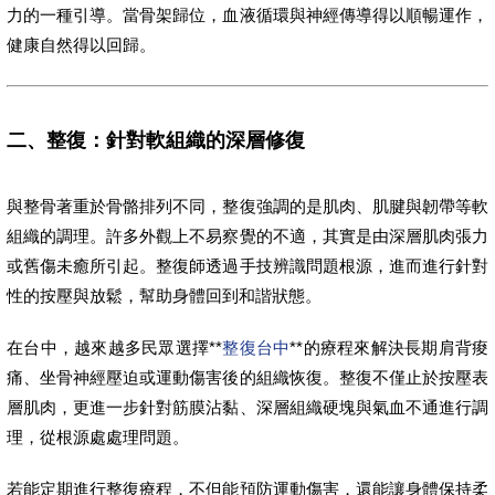
力的一種引導。當骨架歸位，血液循環與神經傳導得以順暢運作，
健康自然得以回歸。
二、整復：針對軟組織的深層修復
與整骨著重於骨骼排列不同，整復強調的是肌肉、肌腱與韌帶等軟
組織的調理。許多外觀上不易察覺的不適，其實是由深層肌肉張力
或舊傷未癒所引起。整復師透過手技辨識問題根源，進而進行針對
性的按壓與放鬆，幫助身體回到和諧狀態。
在台中，越來越多民眾選擇**
整復台中
**的療程來解決長期肩背痠
痛、坐骨神經壓迫或運動傷害後的組織恢復。整復不僅止於按壓表
層肌肉，更進一步針對筋膜沾黏、深層組織硬塊與氣血不通進行調
理，從根源處處理問題。
若能定期進行整復療程，不但能預防運動傷害，還能讓身體保持柔