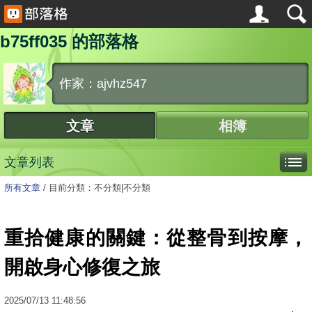
b75ff035 的部落格
作家：ajvhz547
文章
相簿
文章列表
所有文章
/
目前分類：不分類|不分類
重拾健康的關鍵：從整骨到按摩，
開啟身心修復之旅
2025
/
07
/
13
11:48:56