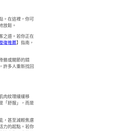
點。在這裡，你可
地放鬆。
客之道。若你正在
整復推薦
】指南，
骨骼或關節的錯
，許多人重新找回
肌肉紋理緩緩移
是「舒服」，而是
能，甚至減輕焦慮
活力的起點。若你