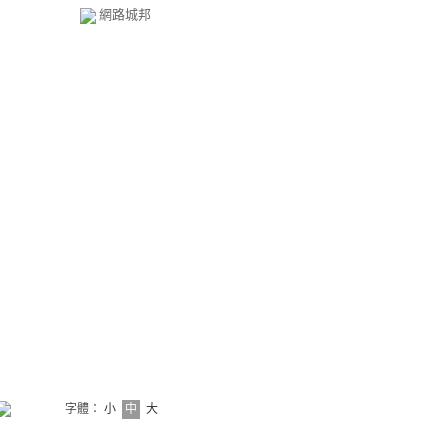
網路城邦
字體：
小
中
大