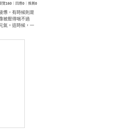
瀏覽
160
｜回應
0
｜推薦
0
疲憊，有時候則是
像被壓得喘不過
元氣。這時候，一