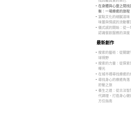
找回最真實的自己
‧
在身體與心靈之間找
衡：一場療癒的旅程
‧
宴點文化的細膩滋味
味蕾與情感的流動饗
‧
儀式感的開始：從一
認識餐飲服務的深度
最新創作
‧
搜索的藝術：從關鍵
球視野
‧
搜索的力量：從探索
曝光
‧
在城市裡尋找療癒的
‧
尋找身心的療癒角落
舒壓之旅
‧
養生之道：從古法智
代調理，打造身心健
方位指南