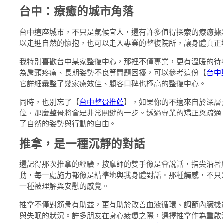
台中：療癒的城市角落
台中這座城市，不只是氣候宜人，還有許多值得探索的療癒據
以走進自然的懷抱，也可以走入專業的整復院所，讓身體真正
我特別喜歡台中某家整復中心，那裡不僅專業，更有溫暖的待
為肩頸疼痛、長期姿勢不良等問題困擾，可以參考這份【
台中
它詳細彙整了幾家療效佳、顧客口碑也極高的整復中心。
同時，也別忘了【
台中整骨推薦
】，如果你的不適來自於深層
位，那麼整骨將會是非常關鍵的一步。透過專業的矯正與疏通
了自然的姿勢與行動的自由。
推拿，是一種沉靜的對話
還記得那次推拿的經驗，按摩師的雙手像是會說話，指尖沿著
動，每一處施力都像是精準地與我身體對話。那種觸感，不只
一種被理解與安慰的感覺。
推拿不僅對筋骨有助益，更有助於改善血液循環、調節內臟機
與失眠的狀況。許多朋友在身心疲憊之際，選擇推拿作為重啟