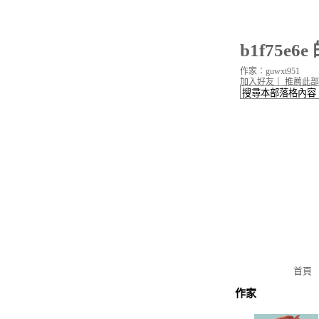
b1f75e6
作家：guwxt951
加入好友
｜
推薦此部
首頁
作家