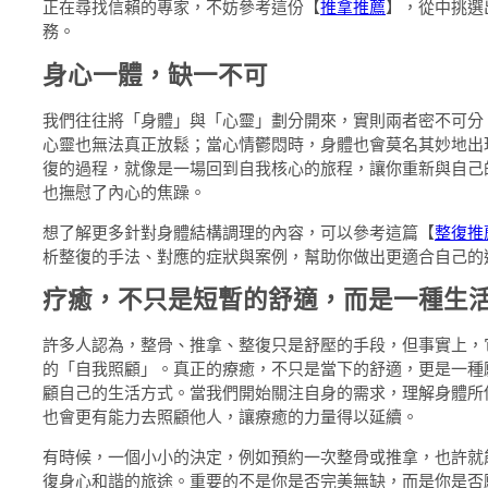
正在尋找信賴的專家，不妨參考這份【
推拿推薦
】，從中挑選
務。
身心一體，缺一不可
我們往往將「身體」與「心靈」劃分開來，實則兩者密不可分
心靈也無法真正放鬆；當心情鬱悶時，身體也會莫名其妙地出
復的過程，就像是一場回到自我核心的旅程，讓你重新與自己
也撫慰了內心的焦躁。
想了解更多針對身體結構調理的內容，可以參考這篇【
整復推
析整復的手法、對應的症狀與案例，幫助你做出更適合自己的
疗癒，不只是短暫的舒適，而是一種生
許多人認為，整骨、推拿、整復只是舒壓的手段，但事實上，
的「自我照顧」。真正的療癒，不只是當下的舒適，更是一種
顧自己的生活方式。當我們開始關注自身的需求，理解身體所
也會更有能力去照顧他人，讓療癒的力量得以延續。
有時候，一個小小的決定，例如預約一次整骨或推拿，也許就
復身心和諧的旅途。重要的不是你是否完美無缺，而是你是否