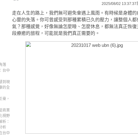
2025/08/02 13:37:37
走在人生的路上，我們無可避免會遇上風雨。有時候是身體的
心靈的失落。你可曾感受到那種累積已久的壓力，讓整個人都
氣？那種感覺，好像無論怎麼睡、怎麼休息，都無法真正恢復
段療癒的旅程，可能就是我們真正需要的。
角落
：台中
慧到現
康的全
正骨，
從商業
化視野
解析：
分析
在台中