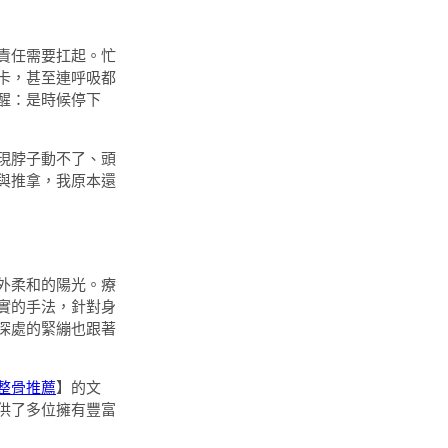
責任需要扛起。忙
卡，甚至連呼吸都
醒：是時候停下
現脖子動不了、頭
與推拿，我原本還
外柔和的陽光。療
實的手法，針對身
深處的緊繃也跟著
整骨推薦
】的文
供了多位擁有豐富