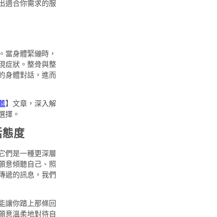
出適合你需求的服
。當身體緊繃時，
現症狀。整骨與整
的身體對話，進而
薦
】文章，深入解
選擇。
活態度
它們是一種更深層
願意傾聽自己、照
傳遞的訊息，我們
能讓你踏上那條回
願意溫柔地對待自