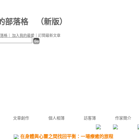
e 的部落格
（
新版
）
落格
｜
加入我的最愛
｜
訂閱最新文章
文章創作
個人相簿
訪客簿
作家簡介
在身體與心靈之間找回平衡：一場療癒的旅程