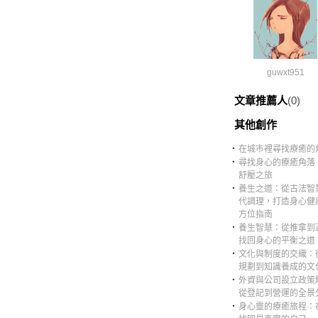
guwxt951
文章推薦人
(0)
其他創作
‧
在城市裡尋找療癒的
‧
尋找身心的療癒角落
舒壓之旅
‧
養生之道：從古法智
代調理，打造身心健
方位指南
‧
養生智慧：從推拿到
找回身心的平衡之道
‧
文化與制度的交織：
規劃到知識養成的文
‧
外資與公司設立政策
從登記到營運的全景
‧
身心靈的療癒旅程：