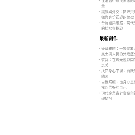
‧
在喧囂中尋找療癒的
量
‧
護照與外交：國際交
樑與身份認證的象徵
‧
台胞證與護照：現代
的橋樑與挑戰
最新創作
‧
盛筵雅饌：一場關於
風土與人情的外燴盛
‧
饗宴：在流光溢彩間
之美
‧
找回身心平衡：自我
練習
‧
自我照顧：從身心靈
找回最好的自己
‧
現代企業審計實務與
理探討