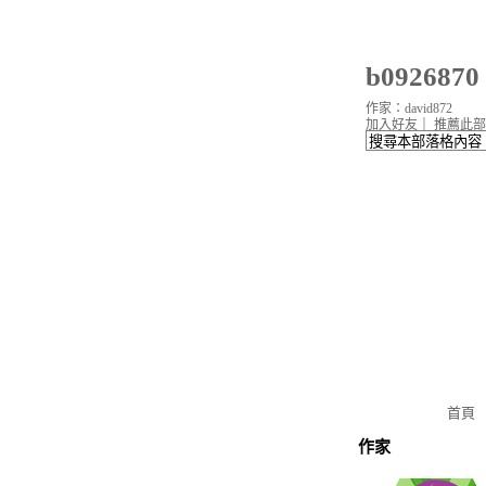
b09268
作家：david872
加入好友
｜
推薦此部
首頁
作家