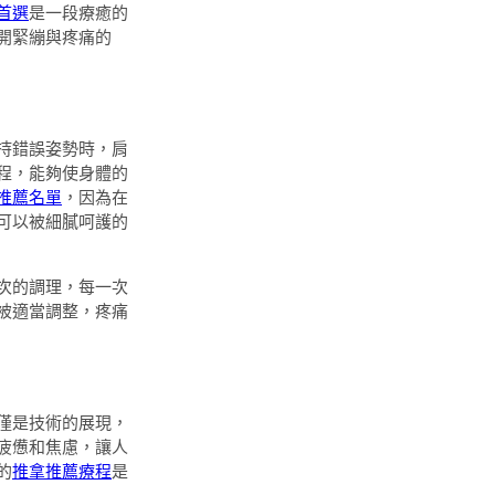
首選
是一段療癒的
開緊繃與疼痛的
持錯誤姿勢時，肩
程，能夠使身體的
推薦名單
，因為在
可以被細膩呵護的
次的調理，每一次
被適當調整，疼痛
僅是技術的展現，
疲憊和焦慮，讓人
的
推拿推薦療程
是