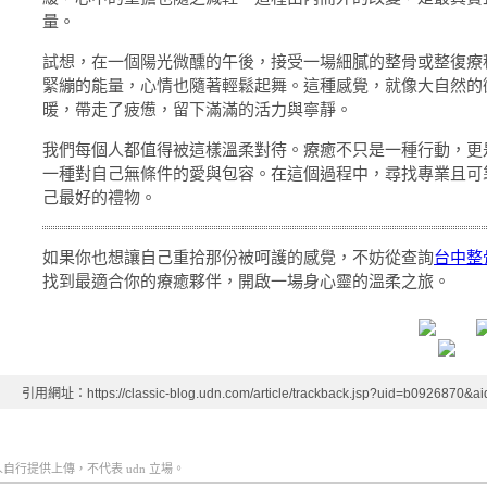
量。
試想，在一個陽光微醺的午後，接受一場細膩的整骨或整復療
緊繃的能量，心情也隨著輕鬆起舞。這種感覺，就像大自然的
暖，帶走了疲憊，留下滿滿的活力與寧靜。
我們每個人都值得被這樣溫柔對待。療癒不只是一種行動，更
一種對自己無條件的愛與包容。在這個過程中，尋找專業且可
己最好的禮物。
如果你也想讓自己重拾那份被呵護的感覺，不妨從查詢
台中整
找到最適合你的療癒夥伴，開啟一場身心靈的溫柔之旅。
引用網址：https://classic-blog.udn.com/article/trackback.jsp?uid=b0926870&
行提供上傳，不代表 udn 立場。