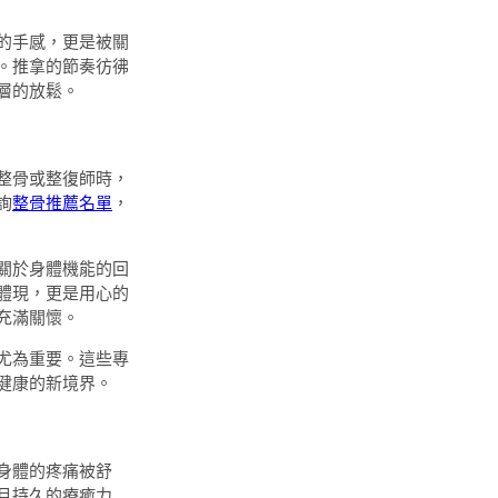
的手感，更是被關
。推拿的節奏彷彿
層的放鬆。
整骨或整復師時，
詢
整骨推薦名單
，
關於身體機能的回
體現，更是用心的
充滿關懷。
尤為重要。這些專
健康的新境界。
身體的疼痛被舒
且持久的療癒力