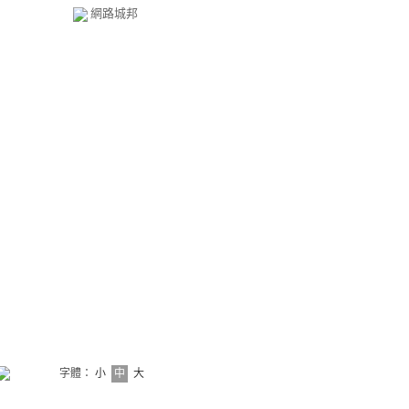
網路城邦
字體：
小
中
大