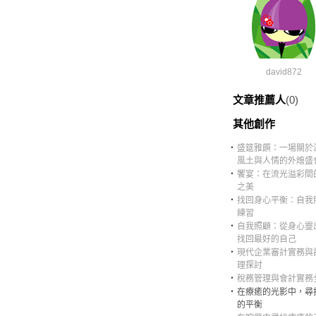
david872
文章推薦人
(0)
其他創作
‧
盛筵雅饌：一場關於
風土與人情的外燴盛
‧
饗宴：在流光溢彩間
之美
‧
找回身心平衡：自我
練習
‧
自我照顧：從身心靈
找回最好的自己
‧
現代企業審計實務與
理探討
‧
稅務管理與會計實務
‧
在療癒的光影中，尋
的平衡