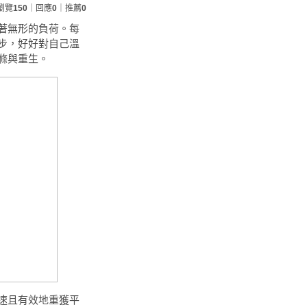
瀏覽
150
｜回應
0
｜推薦
0
著無形的負荷。每
步，好好對自己溫
滌與重生。
速且有效地重獲平