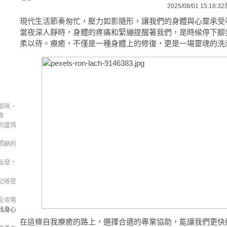
2025/08/01 15:18:32
現代生活節奏匆忙，壓力如影隨形，讓我們的身體與心靈承受
當夜深人靜時，身體的疼痛和緊繃提醒著我們，是時候停下腳
柔以待。療癒，不僅是一種身體上的修復，更是一場靈魂的洗
滋味、
會
的盛情
照顧的
出發，
記帳管
全攻略
找身心
在這條自我療癒的路上，選擇合適的專業協助，能讓我們更快