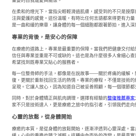
重要的自我寵愛與關懷。
在柔和的燈光下，當指尖輕輕滑過肌膚，感受到的不只是按摩
注與愛護的感覺。這份溫暖，有時比任何言語都來得更有力量
是一曲和緩的樂章，讓身體的每一個細胞都跟著節拍，進入深
專業的背後，是安心的保障
在療癒的道路上，專業是最重要的保障。當我們把健康交付給
信任與專業並重是不可或缺的。這也是為什麼很多人會細心查
希望找到既專業又貼心的服務者。
每一位整骨師的手法，都像是在說故事——關於疼痛的緩解，
復，更關於重新找回生活的熱情。專業的療程，不僅是技術的
呈現。它讓人放心，因為知道自己被妥善照顧，每一個環節都
同時，對於身體矯正與肌肉調理，選擇有經驗的
整復推薦專家
家不只是技術達人，更是療癒之旅中的指引者，引領我們走向
心靈的放鬆，從身體開始
療癒的本質，是從身體的放鬆開始，逐漸滲透到心靈深處。當
緩，心中的重擔也隨之減輕。這種由內而外的改變，是最真實