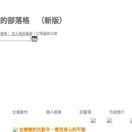
70 的部落格
（
新版
）
落格
｜
加入我的最愛
｜
訂閱最新文章
文章創作
個人相簿
訪客簿
作家簡介
在療癒的光影中，尋找身心的平衡