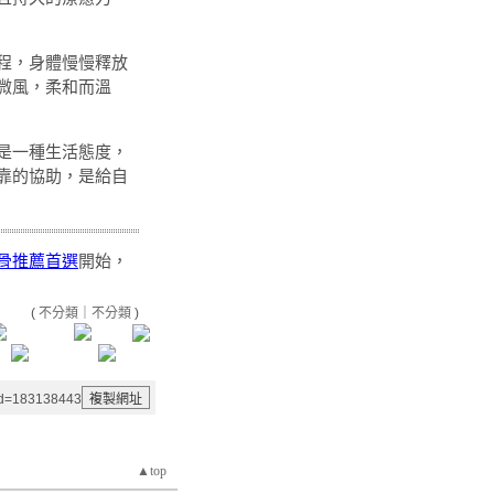
程，身體慢慢釋放
微風，柔和而溫
是一種生活態度，
靠的協助，是給自
骨推薦首選
開始，
(
不分類
｜
不分類
)
aid=183138443
▲top