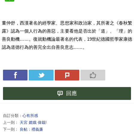
董仲舒，西漢著名的經學家、思想家和政治家，其所著之《春秋繁
露》認為一個人行為的善惡，主要看他是否出於「道」、「理」的
善良動機……。復就動機論最著名的代表，19世紀德國哲學家康德
認為道德行為的善完全出自善良意志……。
回應
自訂分類：
心有所感
上一則：
天宮 嫦娥 偉栽!
下一則：
良帖：禮義廉