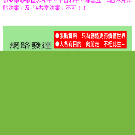
👍💖🔴🔴🔴世界和平～宇宙和平～非建立「#餓不死津
貼法案」及「#共富法案」不可！！