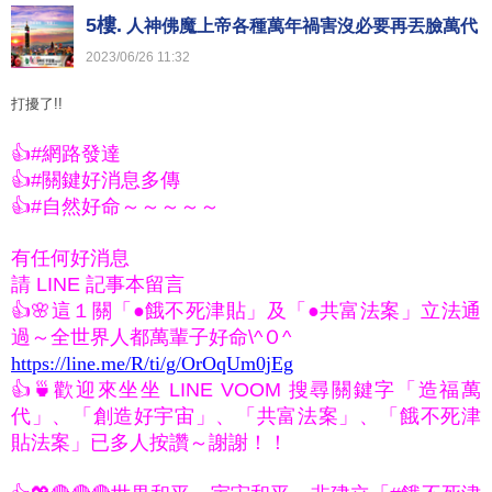
5樓.
人神佛魔上帝各種萬年禍害沒必要再丟臉萬代
2023
/
06
/
26
11
:
32
打擾了!!
A000066
👍#網路發達
👍#關鍵好消息多傳
👍#自然好命～～～～～
有任何好消息
請 LINE 記事本留言
👍🌸這１關「●餓不死津貼」及「●共富法案」立法通
過～全世界人都萬輩子好命\^Ｏ^
https://line.me/R/ti/g/OrOqUm0jEg
👍🍵歡迎來坐坐 LINE VOOM 搜尋關鍵字「造福萬
代」、「創造好宇宙」、「共富法案」、「餓不死津
貼法案」已多人按讚～謝謝！！