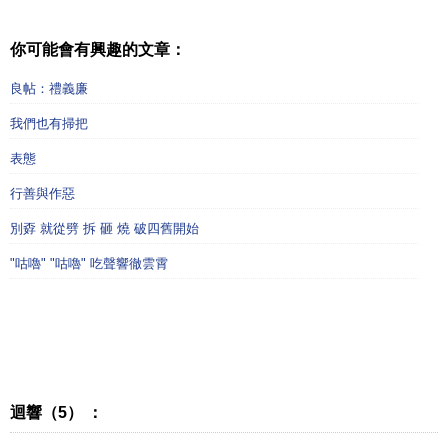
你可能會有興趣的文章：
良帖：禮義廉
我們也有掃把
表態
行善與作惡
別孬 就從劈 拆 砸 燒 破四舊開始
"咕嚕" "咕嚕" 吃聲響徹雲霄
迴響（5） ：