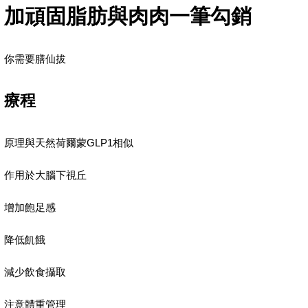
加頑固脂肪與肉肉一筆勾銷
你需要膳仙拔
療程
原理與天然荷爾蒙GLP1相似
作用於大腦下視丘
增加飽足感
降低飢餓
減少飲食攝取
注意體重管理