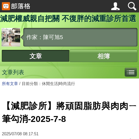
減肥權威親自把關 不復胖的減重診所首選
作家：陳可旭5
文章
相簿
文章列表
所有文章
/
目前分類：休閒生活|時尚流行
【減肥診所】將頑固脂肪與肉肉ㄧ
筆勾消-2025-7-8
2025
/
07
/
08
08:17:51