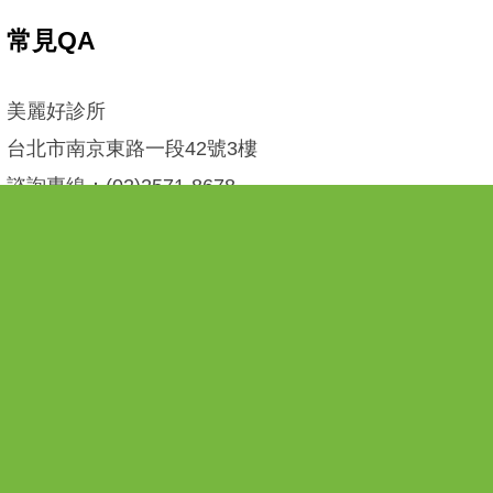
常見QA
美麗好診所
台北市南京東路一段42號3樓
諮詢專線：(02)2571-8678
官網 :
http://www.merrygood.com.tw
Line id: 【
@upk9416j
】
或是點擊直接加入Line好友
台北市｜專業減肥