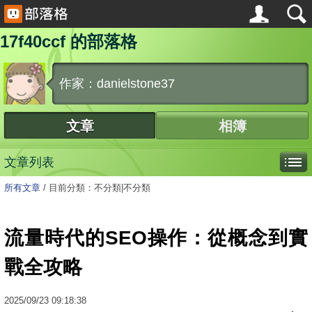
17f40ccf 的部落格
作家：danielstone37
文章
相簿
文章列表
所有文章
/
目前分類：不分類|不分類
流量時代的SEO操作：從概念到實
戰全攻略
2025
/
09
/
23
09:18:38