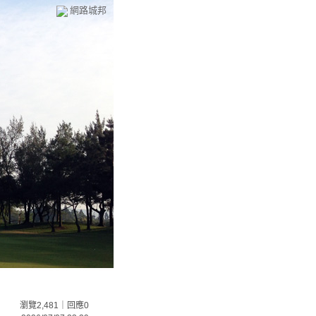
網路城邦
瀏覽2,481｜回應0