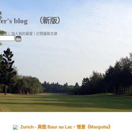
er's blog
（
新版
）
落格
｜
加入我的最愛
｜
訂閱最新文章
Zurich - 典雅 Baur au Lac、愜意《Marguita》