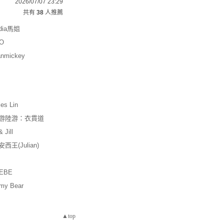
2026/07/07 23:29
共有
38
人推薦
udia馬姐
O
anmickey
les Lin
游陸游：衣貫道
& Jill
西王(Julian)
EBE
my Bear
▲top