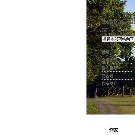
ScubaGolf
作家：scubagolfer
加入好友
｜
推薦此部
首頁
文章創作
個人相簿
訪客簿
作家簡介
作家