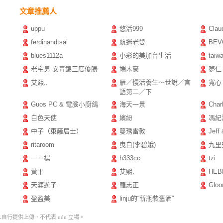
文章推薦人
uppu
悠活999
Cla
ferdinandtsai
航迷老叟
BEV
blues1112a
小彩的美加台生活
taiw
老宅男 安青錦三度優勝
端木豪
夢仁
艾熙..
雁／慢活養生～世說／言
寬心
語第二／下
Guos PC & 電腦小廚鴿
海天一景
Char
白色天使
繽紛
馮紀
中子（東籬居士）
蔓琇雷敦
Jeff 
ritaroom
曳白(李碧娥)
九里安
一一楊
h333cc
tzi
黃平
艾熙.
HEB
天涯遊子
羅志正
Gloo
盈盈美
linju的“新瓶裝舊酒”
行提供上傳，不代表 udn 立場。