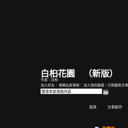
白桕花園
（
新版
）
作家：白桕
加入好友
｜
推薦此部落格
｜
加入我的最愛
｜
訂閱最新文
首頁
文章創作