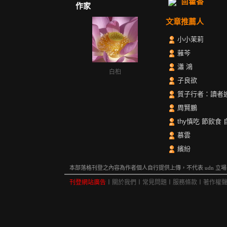
茴藿香
作家
文章推薦人
小小茉莉
蕥芩
瀟 鴻
白桕
子良欲
質子行者：讀者
周賢鵬
thy慎吃 節飲食
慕雲
繽紛
本部落格刊登之內容為作者個人自行提供上傳，不代表 udn 立場
刊登網站廣告
︱
關於我們
︱
常見問題
︱
服務條款
︱
著作權