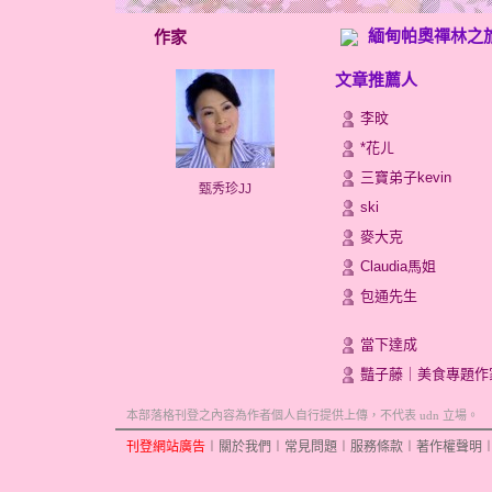
緬甸帕奧禪林之
作家
文章推薦人
李旼
*花ㄦ
三寶弟子kevin
甄秀珍JJ
ski
麥大克
Claudia馬姐
包通先生
當下達成
豔子藤｜美食專題作
本部落格刊登之內容為作者個人自行提供上傳，不代表 udn 立場。
刊登網站廣告
︱
關於我們
︱
常見問題
︱
服務條款
︱
著作權聲明