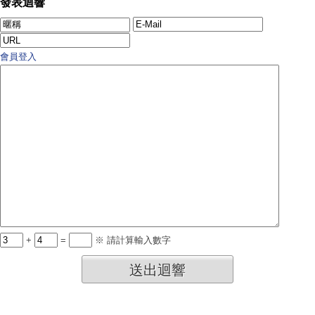
發表迴響
會員登入
+
=
※ 請計算輸入數字
送出迴響