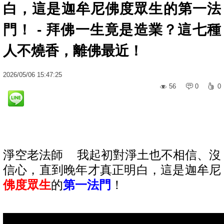
白，這是迦牟尼佛度眾生的第一法
門！ - 拜佛一生竟是造業？這七種
人不燒香，離佛最近！
2026
/
05
/
06
15:47:25
56
0
0
淨空老法師 我起初對淨土也不相信、沒
信心，直到晚年才真正明白，這是迦牟尼
佛度眾生
的
第一法門
！