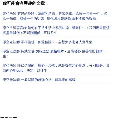
你可能會有興趣的文章：
定弘法師 有好的身體，清醒的意志，趕緊念佛。念得一句是一句， 多
念一句佛，就修一句的功德 - 現代因果報應錄 貪財不義的報應
淨空法師嘉言錄 如何在平常生活中累積功德 - 帶業往生：我們應當把煩
惱盡量減低；不斷沒關係，可以往生
淨空老法師 不相信佛，你還信誰？ - 妄想太多患老人癡呆症
淨空老法師 持戒念佛 勿犯道禁 廣植德本 - 這樣發心 佛菩薩照顧你一
生！
定弘法師 降伏煩惱的十種心 - 念佛，就是讓你起心動念，分別執著。發
自内心地憶念，決定可以往生
淨空老法師 一看就懂的超強心法 - 修真正的福報