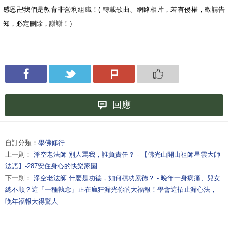
感恩卍我們是教育非營利組織！( 轉載歌曲、網路相片，若有侵權，敬請告
知，必定刪除，謝謝！）
回應
自訂分類：
學佛修行
上一則：
淨空老法師 別人罵我，誰負責任？ - 【佛光山開山祖師星雲大師
法語】-287安住身心的快樂家園
下一則：
淨空老法師 什麼是功德，如何積功累德？ - 晚年一身病痛、兒女
總不顺？這「一種執念」正在瘋狂漏光你的大福報！學會這招止漏心法，
晚年福報大得驚人