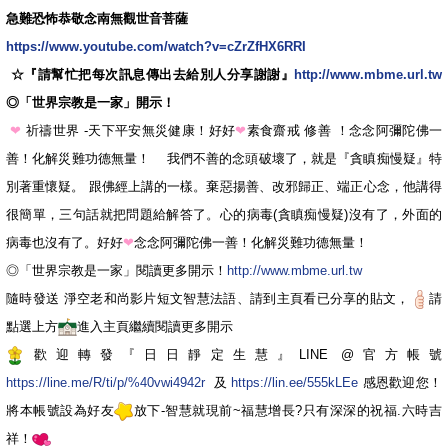
急難恐怖恭敬念南無觀世音菩薩
https://www.youtube.com/watch?v=cZrZfHX6RRI
☆『請幫忙把每次訊息傳出去給別人分享謝謝』
http://www.mbme.url.tw
◎「世界宗教是一家」開示！
❤
祈禱世界 -天下平安無災健康！好好
❤
素食齋戒 修善 ！念念阿彌陀佛一
善！化解災難功德無量！ 我們不善的念頭破壞了，就是『貪瞋痴慢疑』特
別著重懷疑。 跟佛經上講的一樣。棄惡揚善、改邪歸正、端正心念，他講得
很簡單，三句話就把問題給解答了。心的病毒(貪瞋痴慢疑)沒有了，外面的
病毒也沒有了。好好
❤
念念阿彌陀佛一善！化解災難功德無量！
◎「世界宗教是一家」閱讀更多開示！
http://www.mbme.url.tw
隨時發送 淨空老和尚影片短文智慧法語、請到主頁看已分享的貼文，
請
點選上方
進入主頁繼續閱讀更多開示
歡迎轉發『日日靜定生慧』LINE @官方帳號
https://line.me/R/ti/p/%40vwi4942r
及
https://lin.ee/555kLEe
感恩歡迎您！
將本帳號設為好友
放下-智慧就現前~福慧增長?只有深深的祝福.六時吉
祥！