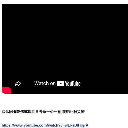
💞
念阿彌陀佛或觀世音菩薩一心一意-能夠化解災難
https://www.youtube.com/watch?v=wEksDlHKjrA