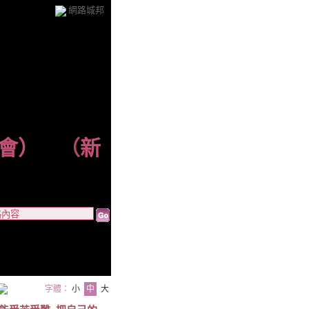
網路城邦
會）
（
新
字體：
小
中
大