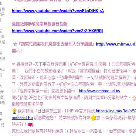
那
會有
https://www.youtube.com/watch?v=wEksDlHKjrA
才是
龍
急難恐怖恭敬念南無觀世音菩薩
https://www.youtube.com/watch?v=cZrZfHX6RRI
忌
 看
嚴是
☆『請幫忙把每次訊息傳出去給別人分享謝謝』
http://www.mbme.url
開示！
清
念得
❤
祈禱世界 -天下平安無災健康！好好
❤
素食齋戒 修善 ！念念阿彌陀
現代
量！ 我們不善的念頭破壞了，就是『貪瞋痴慢疑』特別著重懷疑。 
報
善、改邪歸正、端正心念，他講得很簡單，三句話就把問題給解答了。心
了，外面的病毒也沒有了。好好
❤
念念阿彌陀佛一善！化解災難功德無
人
◎「世界宗教是一家」閱讀更多開示！
http://www.mbme.url.tw
天爺
種徵
隨時發送 淨空老和尚影片短文智慧法語、請到主頁看已分享的貼文，
去極
繼續閱讀更多開示
歡迎轉發『日日靜定生慧』LINE @官方帳號
https://line.me/R/ti/p
寂
ee/555kLEe
感恩歡迎您！ 將本帳號設為好友
放下-智慧就現前~福慧
午
時吉祥！
》紀
感恩卍我們是教育非營利組織！( 轉載歌曲、網路相片，若有侵權，敬