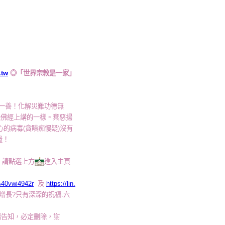
.tw
◎「世界宗教是一家」
佛一善！化解災難功德無
跟佛經上講的一樣。棄惡揚
的病毒(貪瞋痴慢疑)沒有
量！
請點選上方
進入主頁
/%40vwi4942r
及
https://lin.
增長?只有深深的祝福.六
請告知，必定刪除，謝