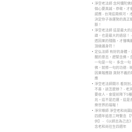
‧
淨空老法師 念阿彌陀佛
個心要真誠、恭敬，才
感應 - 台灣這兩條河，
決定你子孫運勢的真正
脈！
‧
淨空老法師 這是最大的
諱，也是最大的過惡！ -
透因果的殘酷，才懂嘴
頂級護身符！
‧
定弘法師 有好的身體，
醒的意志，趕緊念佛。
一句是一句， 多念一句
佛，就修一句的功德 - 
因果報應錄 貪財不義的
應
‧
淨空老法師開示 看到別
不善，該怎麼辦？ - 老
要收人，會提前降下5
兆。這不是厄運，這是
樂世界的福報！
‧
淨宗導師 淨空老和尚圓
四週年追思三時繫念 【
供】 - 《以師志為己志
念老和尚往生四週年