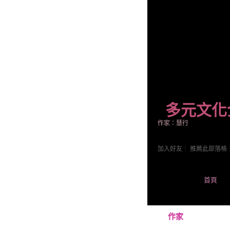
多元文化
作家：慧行
加入好友
｜
推薦此部落格
首頁
作家