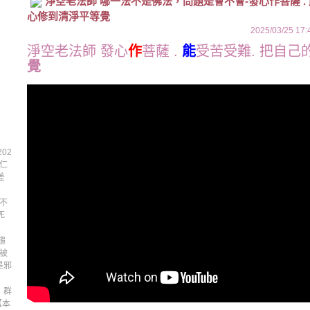
淨空老法師 哪一法不是佛法，問題是會不會-發心作菩薩 . 
心修到清淨平等覺
2025/03/25 17:
淨空老法師 發心
作
菩薩 .
能
受苦受難. 把自己
覺
02
 仁
差
 不
死
趨
反被
是邪
】群
【本