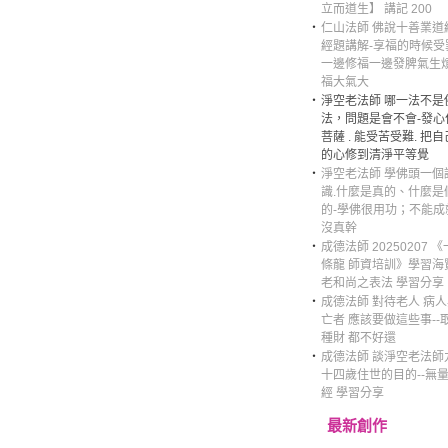
立而道生】 講記 200
‧
仁山法師 佛說十善業道經
經題講解-享福的時候受
一邊修福一邊發脾氣生
福大氣大
‧
淨空老法師 哪一法不是
法，問題是會不會-發心
菩薩 . 能受苦受難. 把自
的心修到清淨平等覺
‧
淨空老法師 學佛頭一個
識.什麼是真的、什麼是
的-學佛很用功；不能成
沒真幹
‧
成德法師 20250207 《
條龍 師資培訓》學習海
老和尚之表法 學習分享
‧
成德法師 對待老人 病
亡者 應該要做這些事--
種財 都不好還
‧
成德法師 談淨空老法師
十四歲住世的目的--無
經 學習分享
最新創作