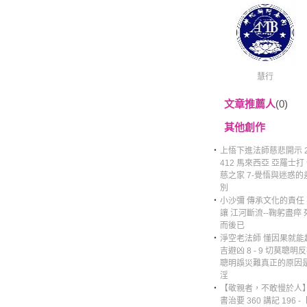
慧行
文章推薦人
(0)
其他創作
‧
上悟下進法師慈悲開示 2
412 馬來西亞 亞羅士打
慈之家 7-覺悟與迷惑的
別
‧
小沙彌 傳承文化的責任
讓 江河斷流--鞠躬盡瘁 
而後已
‧
淨空老法師 懂因果就能
吉避凶 8 - 9 切莫聰明
聰明誤災難真正的原因
淫
‧
【敬親者，不敢慢於人
書治要 360 講記 196 -