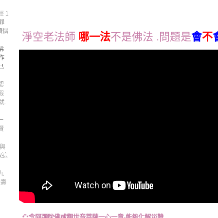
 1
罪
煩惱
淨空老法師
哪一法
不是佛法 .問題是
會
不
佛
作
己
認
假
就.
一
賢
人與
取這
九
量壽
💞
念阿彌陀佛或觀世音菩薩一心一意-能夠化解災難