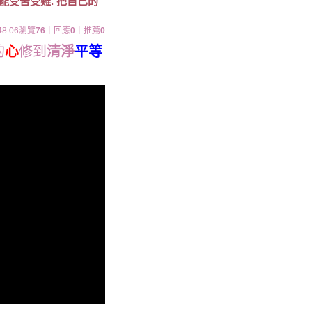
能受苦受難. 把自己的
48:06
瀏覽
76
｜回應
0
｜推薦
0
的
心
修到
清淨
平等