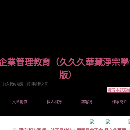
企業管理教育（久久久華藏淨宗學
版
）
｜
加入我的最愛
｜
訂閱最新文章
文章創作
個人相簿
訪客簿
作家簡介