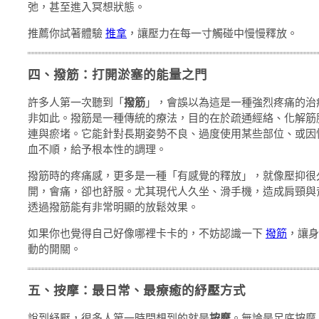
弛，甚至進入冥想狀態。
推薦你試著體驗
推拿
，讓壓力在每一寸觸碰中慢慢釋放。
四、撥筋：打開淤塞的能量之門
許多人第一次聽到「
撥筋
」，會誤以為這是一種強烈疼痛的治
非如此。撥筋是一種傳統的療法，目的在於疏通經絡、化解筋
連與瘀堵。它能針對長期姿勢不良、過度使用某些部位、或因
血不順，給予根本性的調理。
撥筋時的疼痛感，更多是一種「有感覺的釋放」，就像壓抑很
開，會痛，卻也舒服。尤其現代人久坐、滑手機，造成肩頸與
透過撥筋能有非常明顯的放鬆效果。
如果你也覺得自己好像哪裡卡卡的，不妨認識一下
撥筋
，讓身
動的開關。
五、按摩：最日常、最療癒的紓壓方式
說到紓壓，很多人第一時間想到的就是
按摩
。無論是足底按摩