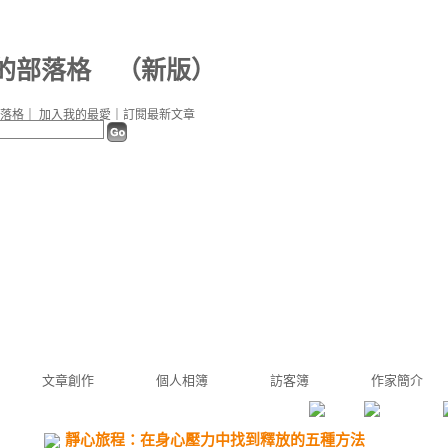
d 的部落格
（
新版
）
落格
｜
加入我的最愛
｜
訂閱最新文章
文章創作
個人相簿
訪客簿
作家簡介
靜心旅程：在身心壓力中找到釋放的五種方法