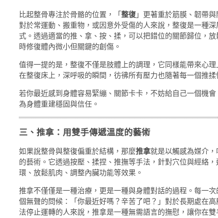
比起整骨專注於骨骼的位置，「
整復
」更著重於筋膜、韌帶與
對於常運動、搬重物，或因意外受傷的人來說，整復是一種深
式。透過適當的推、拿、按、揉，可以把錯位的關節歸位，放
時修復體內微小但關鍵的創傷。
值得一提的是，整復不僅是肢體上的調理，它同樣能帶來心理
在整復床上，深呼吸的瞬間，彷彿所有壓力也隨著每一個推揉
若你最近感到身體容易緊繃、關節卡卡，不妨給自己一個機會
為身體重建穩固與信任。
三、推拿：用雙手傳遞溫度的藝術
如果說整骨與整復偏重於結構，那麼
推拿
就是以觸感為媒介，
的藝術。它透過按壓、揉捏、推撫等手法，針對穴位與經絡，
環、放鬆肌肉、調整內臟功能等效果。
推拿不僅僅是一種治療，更是一種與身體對話的過程。每一次
個無聲的問候：「你最近好嗎？辛苦了吧？」對於長期處在高
法停止運轉的人來說，推拿是一種無需語言的撫慰，讓你在雙