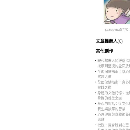
czzuuvua5770
文章推薦人
(0)
其他創作
‧
現代都市人的紓壓指
按摩到整復的全面放
‧
全面保健指南：身心
實踐之道
‧
全面保健指南：身心
實踐之道
‧
身體的文化記憶：從
骨骼的養生之道
‧
身心的對話：從文化
養生與按摩的智慧
‧
心理健康與身體調養
思維
‧
標題：從身體到心靈