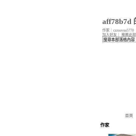
aff78b7
作家：czzuuvua5770
加入好友
｜
推薦此部
首頁
作家