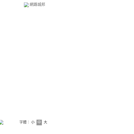
網路城邦
字體：
小
中
大