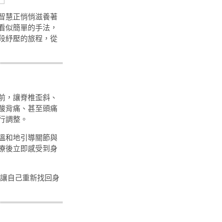
智慧正悄悄滋養著
看似簡單的手法，
段紓壓的旅程，從
前，讓脊椎歪斜、
酸背痛、甚至頭痛
行調整。
溫和地引導關節與
療後立即感受到身
讓自己重新找回身