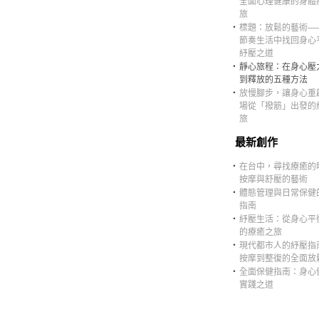
全面心理健康的身體
旅
‧
標題：放鬆的藝術—
節奏生活中找回身心
紓壓之道
‧
靜心旅程：在身心壓
到釋放的五種方法
‧
放慢腳步，讓身心重
場從「撥筋」出發的
旅
最新創作
‧
在台中，尋找療癒的
按摩與舒壓的藝術
‧
體態管理與日常保健
指南
‧
紓壓生活：從身心平
的療癒之旅
‧
現代都市人的紓壓指
按摩到整復的全面放
‧
全面保健指南：身心
實踐之道