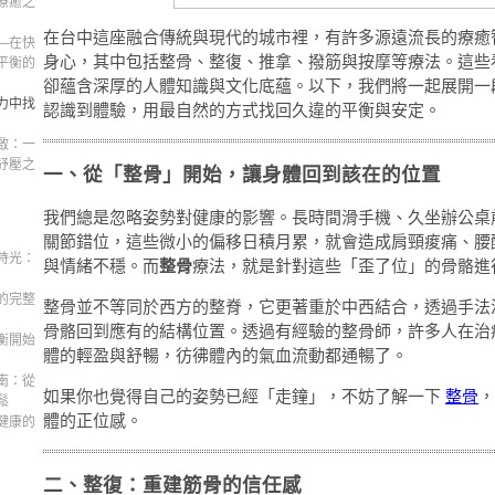
療癒之
在台中這座融合傳統與現代的城市裡，有許多源遠流長的療癒
—在快
身心，其中包括整骨、整復、推拿、撥筋與按摩等療法。這些
平衡的
卻蘊含深厚的人體知識與文化底蘊。以下，我們將一起展開一
力中找
認識到體驗，用最自然的方式找回久違的平衡與安定。
啟：一
紓壓之
一、從「整骨」開始，讓身體回到該在的位置
我們總是忽略姿勢對健康的影響。長時間滑手機、久坐辦公桌
關節錯位，這些微小的偏移日積月累，就會造成肩頸痠痛、腰
時光：
與情緒不穩。而
整骨
療法，就是針對這些「歪了位」的骨骼進
的完整
整骨並不等同於西方的整脊，它更著重於中西結合，透過手法
骨骼回到應有的結構位置。透過有經驗的整骨師，許多人在治
衡開始
體的輕盈與舒暢，彷彿體內的氣血流動都通暢了。
南：從
如果你也覺得自己的姿勢已經「走鐘」，不妨了解一下
整骨
，
鬆
體的正位感。
健康的
二、整復：重建筋骨的信任感