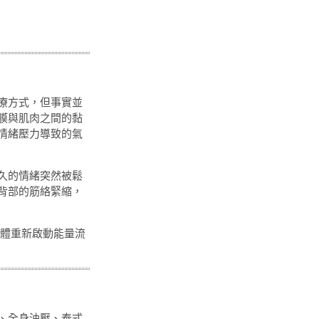
療方式，但事實並
膜與肌肉之間的黏
情緒壓力導致的氣
久的情緒突然被鬆
背部的筋絡緊縮，
體重新啟動能量流
、全身油壓、泰式