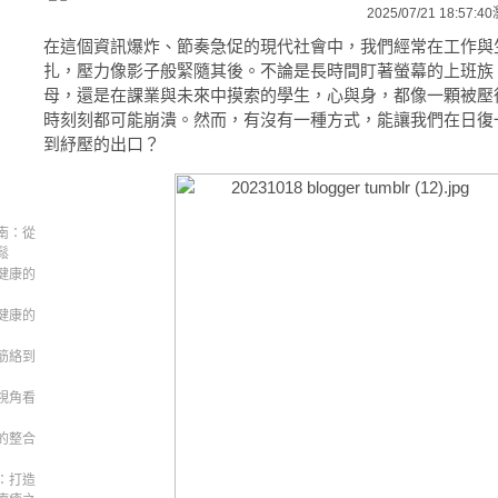
2025/07/21 18:57:40
在這個資訊爆炸、節奏急促的現代社會中，我們經常在工作與
扎，壓力像影子般緊隨其後。不論是長時間盯著螢幕的上班族
母，還是在課業與未來中摸索的學生，心與身，都像一顆被壓
時刻刻都可能崩潰。然而，有沒有一種方式，能讓我們在日復
到紓壓的出口？
南：從
鬆
健康的
健康的
筋絡到
視角看
的整合
：打造