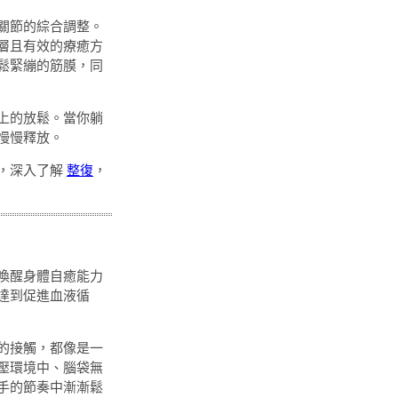
關節的綜合調整。
層且有效的療癒方
鬆緊繃的筋膜，同
上的放鬆。當你躺
慢慢釋放。
，深入了解
整復
，
喚醒身體自癒能力
達到促進血液循
的接觸，都像是一
壓環境中、腦袋無
手的節奏中漸漸鬆