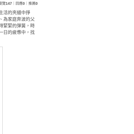
瀏覽
147
｜回應
0
｜推薦
0
生活的夾縫中掙
、為家庭奔波的父
得緊緊的彈簧，時
一日的疲憊中，找