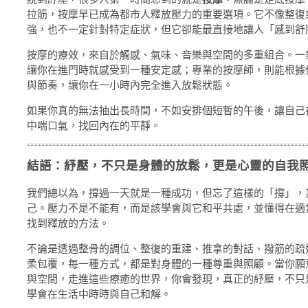
拉筋，按摩早已成為都市人釋放壓力的重要選項。它不像整復
強，也不一定針對特定症狀，但它卻能最直接地讓人「感到舒
按摩的療效，來自於觸感、氣味、音樂與空間的多重組合。一
讓你在進門時就感受到一種安定感；專業的按摩師，則能根據
與節奏，讓你在一小時內完全進入放鬆狀態。
如果你真的無法抽出長時間，不如安排個短暫的午後，讓自己
中喘口氣，找回內在的平靜。
結語：紓壓，不只是身體的放鬆，更是心靈的自我
我們總以為，撐過一天就是一種成功，但忘了這樣的「撐」，
己。壓力不是不能有，而是該學會與它和平共處，並懂得在適
找到釋放的方法。
不論是透過整骨的調位、整復的重建、推拿的對話、撥筋的疏
柔包覆，每一種方式，都是對身體的一種尊重與照顧。當你願
與空間，走進這些療癒的世界，你會發現，真正的紓壓，不只
學會在生活中時時與自己和解。