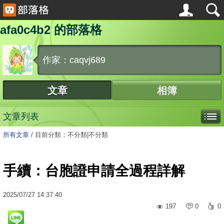
afa0c4b2 的部落格
作家：caqvj689
文章
相簿
文章列表
所有文章
/
目前分類：不分類|不分類
手續：台胞證申請全過程詳解
2025
/
07
/
27
14:37:40
197
0
0