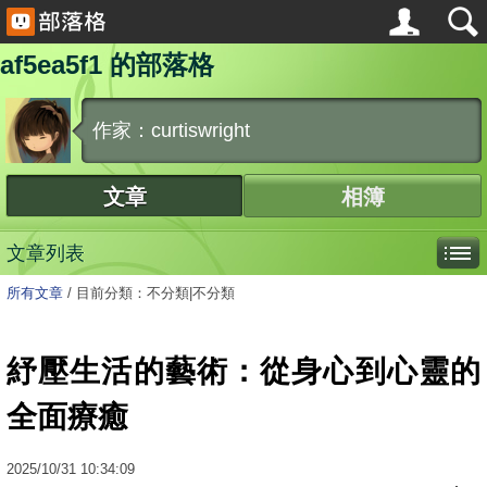
af5ea5f1 的部落格
作家：curtiswright
文章
相簿
文章列表
所有文章
/
目前分類：不分類|不分類
紓壓生活的藝術：從身心到心靈的
全面療癒
2025
/
10
/
31
10:34:09