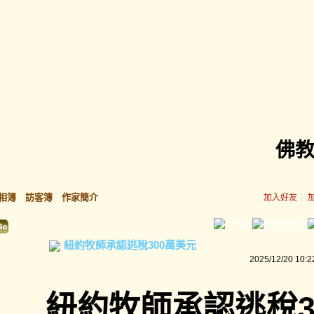
佛
相簿
訪客簿
作家簡介
加入好友
｜
紐約牧師承認逃稅300萬美元
2025/12/20 10:2
紐約牧師承認逃稅3