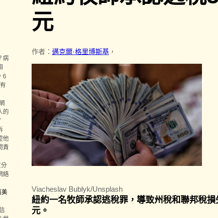
元
作者：
邁克爾·格里博斯基
，
？病
相
，6
持有
網
人的
”
訴
控他
問責
在分
網絡
Viacheslav Bublyk/Unsplash
萬美
紐約一名牧師承認逃稅罪，導致州稅和聯邦稅損失超
元。
信