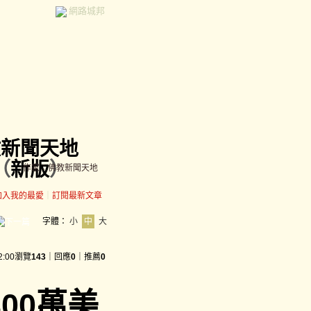
網路城邦
教新聞天地
（
新版
）
作家：佛教新聞天地
加入我的最愛
｜
訂閱最新文章
字體：
小
中
大
2:00
瀏覽
143
｜回應
0
｜推薦
0
00萬美