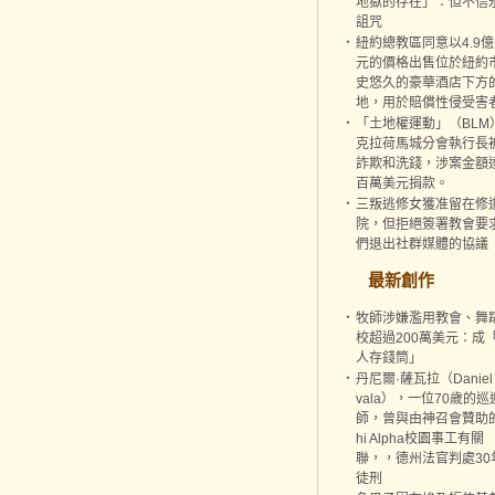
地獄的存在」：但不信
詛咒
‧
紐約總教區同意以4.9
元的價格出售位於紐約
史悠久的豪華酒店下方
地，用於賠償性侵受害
‧
「土地權運動」（BLM
克拉荷馬城分會執行長
詐欺和洗錢，涉案金額
百萬美元捐款。
‧
三叛逃修女獲准留在修
院，但拒絕簽署教會要
們退出社群媒體的協議
最新創作
‧
牧師涉嫌濫用教會、舞
校超過200萬美元：成
人存錢筒」
‧
丹尼爾·薩瓦拉（Daniel 
vala），一位70歲的巡
師，曾與由神召會贊助
hi Alpha校園事工有關
聯，，德州法官判處30
徒刑