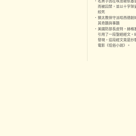
‧
名男子因在埃及皈依基
而被囚禁，並以十字架
絞死
‧
猶太教保守派哈西德創
其奇蹟與事蹟
‧
美國防部長皮特‧赫格
引用了一段聖經經文。
發現，這段經文竟是抄
電影《低俗小說》。