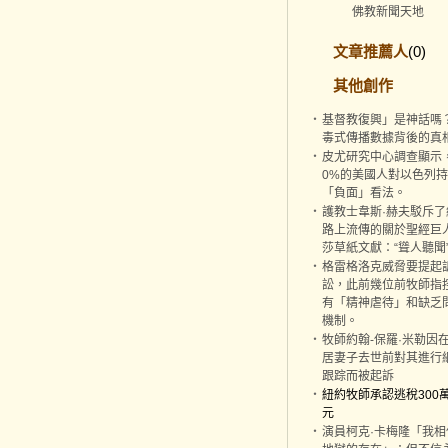
佛教新聞天地
文章推薦人
(0)
其他創作
‧
基督教復興」是神話嗎
毒式傳播數據背後的真
‧
皮尤研究中心調查顯示
0%的美國人對以色列
「負面」看法。
‧
護教士韋斯·赫夫駁斥了
路上流傳的關於聖經巨
莎草紙文獻：“聳人聽聞
‧
格雷格洛克威脅要提起
訟，此前幾位前牧師指
有「精神虐待」和缺乏
機制。
‧
牧師約翰-保羅·米勒因
居妻子去世前對其進行
跟踪而被起訴
‧
紐約牧師承認逃稅300
元
‧
演員柯克·卡梅隆「我相