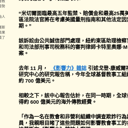
督教
姿勢
“米切爾面臨最高五年監禁、賠償金和最高25萬
始人
區法院法官將在考慮美國量刑指南和其他法定因
期。”
塞斯
結果
襲了
該訴訟由公共誠信部門處理，紐約東區助理檢察
和司法部刑事司稅務科的審判律師卡特里奧娜·M
案。
去年 11 月，
《影響力》雜誌
引述戈登-康威爾
研究中心的研究報告稱，今年全球基督教事工組
約 700 億美元。
相較之下，該中心報告估計，在同一時期，全球
得約 600 億美元的海外傳教經費。
「作為一名在教會和非營利組織中調查欺詐行為超過
員，我親眼目睹了這些問題如何影響教會事工的