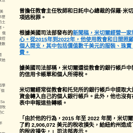
永世
曾擔任教會主任牧師和日託中心總裁的保羅·米
億美
項逃稅罪。
市歷
的土
者。
根據
美國司法部發布的
新聞稿，米切爾經營一家
）俄
被控
心。從2015年到2022年，他使用教會和日間
達數
個人開支，其中包括價值數千美元的服裝、珠寶
費。
道
求她
據美國司法部稱，米切爾還從教會的銀行帳戶中
的信用卡帳單和個人所得稅。
蹈學
米切爾經常從教會和托兒所的銀行帳戶中提取大
「個
資金轉入自己的個人銀行帳戶。此外，他也沒有
Sa
表中申報這些轉帳。
迴牧
的C
「由於他的行為，2015 年至 2022 年間，米
年
了約 2,906,072 美元的稅收損失，給紐約州造成了約
的稅收損失，」司法部表示。