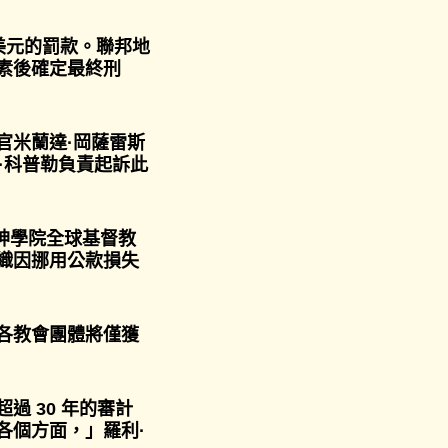
美元的罰款。聯邦地
素後確定最終刑
官米蘭達·岡薩雷斯
·科普勒負責起訴此
神學院全球基督教
織因挪用公款損失
各教會團體將僅獲
 30 年的審計
各個方面，」羅利·