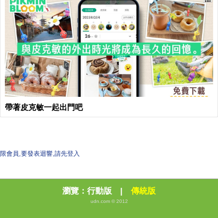
帶著皮克敏一起出門吧
限會員,要發表迴響,請先登入
瀏覽：
行動版
|
傳統版
udn.com © 2012