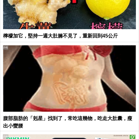
檸檬加它，堅持一週大肚腩不見了，重新回到45公斤
PR
腹部脂肪的「剋星」找到了，常吃這幾物，吃走大肚囊，瘦
出小蠻腰
PR