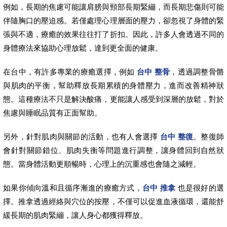
例如，長期的焦慮可能讓肩膀與頸部長期緊繃，而長期悲傷則可能
伴隨胸口的壓迫感。若僅處理心理層面的壓力，卻忽視了身體的緊
張與不適，療癒的效果往往打了折扣。因此，許多人會透過不同的
身體療法來協助心理放鬆，達到更全面的健康。
在台中，有許多專業的療癒選擇，例如
台中 整骨
，透過調整骨骼
與肌肉的平衡，幫助釋放長期累積的身體壓力，進而改善精神狀
態。這種療法不只是解決酸痛，更能讓人感受到深層的放鬆，對於
焦慮與睡眠品質有正面幫助。
另外，針對肌肉與關節的活動，也有人會選擇
台中 整復
。整復師
會針對關節錯位、肌肉失衡等問題進行調整，讓身體回到自然狀
態。當身體活動更順暢時，心理上的沉重感也會隨之減輕。
如果你傾向溫和且循序漸進的療癒方式，
台中 推拿
也是很好的選
擇。推拿透過經絡與穴位的按壓，不僅可以促進血液循環，還能舒
緩長期的肌肉緊繃，讓人身心都獲得釋放。