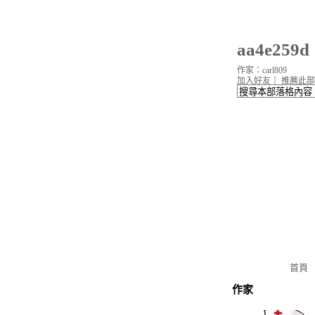
aa4e25
作家：carl809
加入好友
｜
推薦此部
首頁
作家