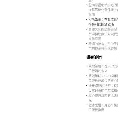
量》
‧
全面掌握網站排名的
從基礎優化到保證上
策略
‧
排名為王：在數位世
得勝利的關鍵戰略
‧
身體文化的脈絡重塑
台中傳統療法對現代
文化意義
‧
身體的語言：台中手
中的傳承與現代轉譯
最新創作
‧
關鍵策略：從SEO洞
位行銷的未來
‧
關鍵策略：SEO 如
品牌數位成長的核心
‧
優雅體態的秘密：從
日常保養的全方位指
‧
給心靈與身體的溫柔
光
‧
健康之道：身心平衡
位保養指南