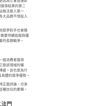
更因為它會直接影
到搜尋結果的第二
站無法進入第一
各大品牌不惜投入
他競爭對手也會隨
是需要持續追蹤與優
重的長期戰爭。
一個消費者搜尋
它是該領域的權
傳遞。這也是為什
且具體的競爭優勢。
得正面評論、分享
這種信任的累積，
二法門