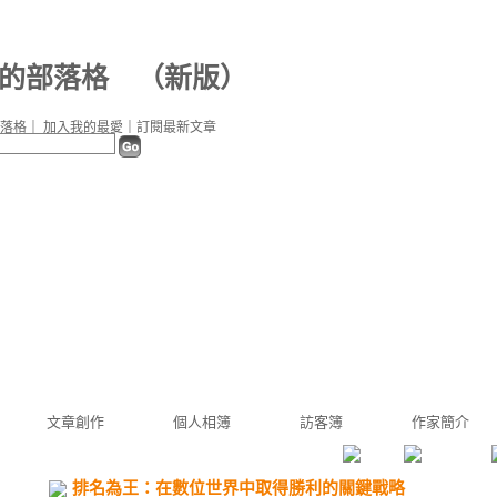
9d 的部落格
（
新版
）
落格
｜
加入我的最愛
｜
訂閱最新文章
文章創作
個人相簿
訪客簿
作家簡介
排名為王：在數位世界中取得勝利的關鍵戰略