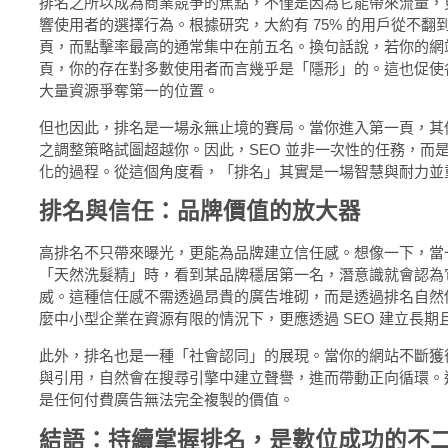
排名之所以成為商業競爭的焦點，不僅是因為它能帶來流量，
響使用者的選擇行為。根據研究，大約有 75% 的用戶從不翻
頁，而點擊率最高的通常集中在前五名。換句話說，若你的網
頁，你的存在對多數使用者而言幾乎是「隱形」的。這也促使
大量資源爭奪第一的位置。
但也因此，排名是一場永無止境的賽局。當你進入第一頁，其
之調整策略試圖超越你。因此，SEO 並非一次性的任務，而
化的過程。從這個角度看，「排名」其實是一場智慧與耐力並
排名與信任：品牌價值的放大器
高排名不只帶來曝光，更能為品牌建立信任感。想像一下，當
「天然洗髮精」時，看到某品牌穩居第一名，潛意識就會認為
威。這種信任感不需透過昂貴的廣告堆砌，而是透過排名自然
麼中小型企業在資源有限的情況下，更應透過 SEO 建立長期
此外，排名也是一種「社會認同」的展現。當你的網站不斷獲
與引用，自然會在搜尋引擎中建立聲譽，進而帶動正向循環。
是任何付費廣告無法完全複製的價值。
結語：持續掌握排名，是數位成功的不