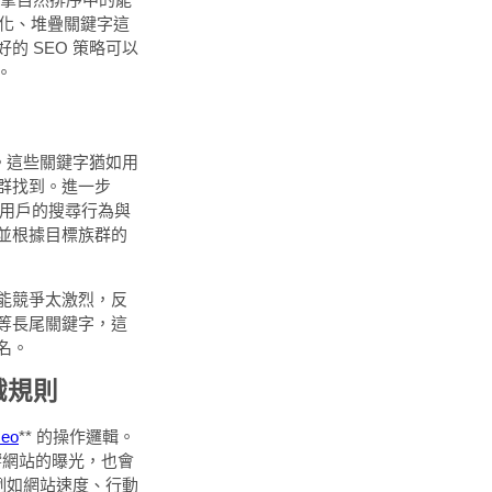
化、堆疊關鍵字這
 SEO 策略可以
。
。這些關鍵字猶如用
群找到。進一步
用戶的搜尋行為與
並根據目標族群的
能競爭太激烈，反
等長尾關鍵字，這
名。
戲規則
eo
** 的操作邏輯。
響網站的曝光，也會
，例如網站速度、行動