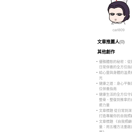
carl809
文章推薦人
(0)
其他創作
‧
優雅體態的秘密：從
日常保養的全方位指
‧
給心靈與身體的溫柔
光
‧
健康之道：身心平衡
位保養指南
‧
健康生活的全方位守
整骨、整復到推拿的
癒力量
‧
文章標題 從日常到
打造專屬你的自我照
‧
文章標題 《自我照
量：用五種方法重啟