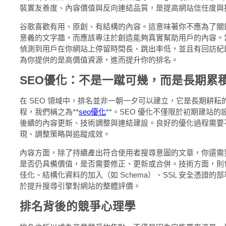
裝置友善度、內容價值與反向連結品質，是提高網站信任度與
谷歌喜歡有用、原創、有結構的內容。這意味著你不應為了關
意義的文字牆，而應該專注於創造能夠真實幫助用戶的內容。當 G
偵測到用戶在你網站上停留時間長、跳出率低，並且有回訪紀
為你提供的是高價值資源，進而提升你的排名。
SEO優化：不是一蹴可幾，而是長期累
在 SEO 領域中，排名並非一朝一夕可以建立，它是長期耕耘
程，我們稱之為**
seo優化
**。SEO 優化不僅限於初期建站
後續的內容更新、技術調整與連結建設。良好的優化過程需要
現、調整策略與追蹤成效。
內容方面，除了持續產出符合使用者搜尋意圖的文章，你還需
是否仍具備價值，是否需要修正、更新或合併。技術方面，則
佳化、結構化資料的加入（如 Schema）、SSL 安全憑證的
於提升搜尋引擎對網站的整體評價。
排名背後的競爭心理學