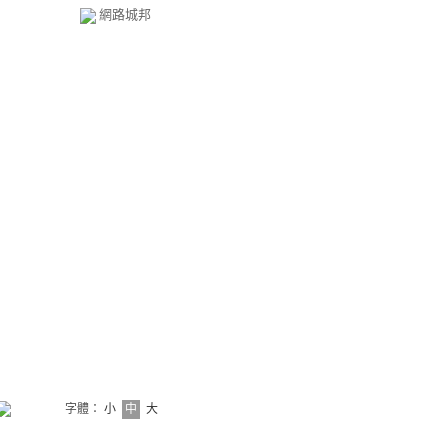
網路城邦
字體：
小
中
大