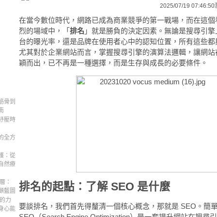
2025/07/19 07:46:50
在當今數位時代，網路已成為商業競爭的第一戰場，而在這個
烈的場域中，「
排名
」就是勝負的決定因素。無論是搜尋引擎
台的曝光率，還是品牌在使用者心中的認知位置，所有這些都
尤其對於企業網站而言，掌握搜尋引擎的演算法邏輯，讓網站
穎而出，已不再是一種選擇，而是生存與成長的必要條件。
筋骨到
南
紓壓時
的全方
護：從
自然療
深層：
排名的起點：了解 SEO 是什麼
顧藍圖
顧的力
要談排名，我們首先得釐清一個核心概念，那就是 SEO。簡
身心能
SEO（Search Engine Optimization）是一套提升網站