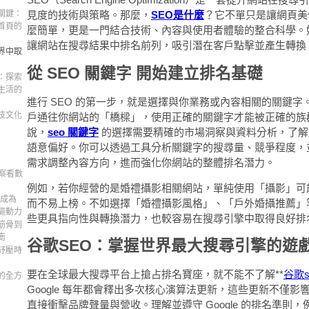
關鍵：
見度的技術與策略。那麼，
SEO是什麼
？它不單只是讓網頁美
首頁的
麼簡單，更是一門結合技術、內容與使用者體驗的整合科學。好的
讓網站在搜尋結果中排名前列，吸引潛在客戶點擊並產生轉換
界中取
從 SEO 關鍵字 開始建立排名基礎
：探索
生活的
進行 SEO 的第一步，就是選擇與你業務或內容相關的關鍵字
技文化
戶通往你網站的「橋樑」，使用正確的關鍵字才能被正確的族
說，
seo 關鍵字
的選擇需要精確的市場洞察與資料分析，了解
語意偏好。你可以透過工具分析關鍵字的搜尋量、競爭程度，
需求調整內容方向，進而強化你網站的整體排名潛力。
察看數
例如，若你經營的是婚禮攝影相關網站，單純使用「攝影」可
何成為
而不易上榜。不如選擇「婚禮攝影風格」、「戶外婚攝推薦」
驅動力
些更具指向性與轉換潛力，也較容易在搜尋引擎中取得良好排
筋骨到
南
谷歌SEO：掌握世界最大搜尋引擎的遊
紓壓時
要在全球最大搜尋平台上搶占排名寶座，就不能不了解**
谷歌s
的全方
Google 每年都會釋出多次核心演算法更新，這些更新不僅影
直接衝擊品牌聲量與營收。理解並遵守 Google 的排名準則