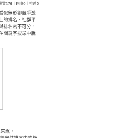
瀏覽
176
｜回應
0
｜推薦
0
看似無形卻競爭激
上的排名、社群平
與排名密不可分。
在關鍵字搜尋中脫
單來說，
在搜尋引擎自然排序中的能