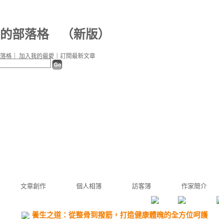
b0 的部落格
（
新版
）
落格
｜
加入我的最愛
｜
訂閱最新文章
文章創作
個人相簿
訪客簿
作家簡介
養生之道：從整骨到撥筋，打造健康體魄的全方位呵護