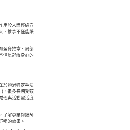
作用於人體經絡穴
大，推拿不僅能緩
如全身推拿、局部
不僅是舒緩身心的
在於透過特定手法
出。很多長期受頸
減輕與活動靈活度
，了解專業撥筋師
舒暢的效果。