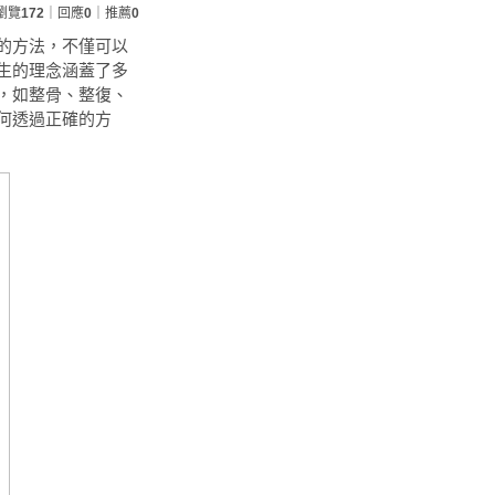
瀏覽
172
｜回應
0
｜推薦
0
的方法，不僅可以
生的理念涵蓋了多
，如整骨、整復、
何透過正確的方