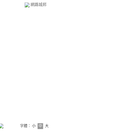
網路城邦
字體：
小
中
大