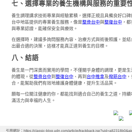
七、選擇專業的養生機構與服務的重要
養生調理講求技術專業與經驗累積，選擇正規且具備良好口碑
台中地區提供的專業養生服務，像是
整骨台中
與
整復台中
，都
與專業認證，能確保安全與療效。
在選擇時，建議多詢問服務內容、治療方式與術後照護，並結
出最合適的決策，這樣才能真正達到養生的目標。
八、結語
養生是一門深奧而實用的學問，不僅關乎身體的調理，更是生
的體現。從
整骨台中
到
整復台中
、再到
台中推拿
及
撥筋台中
，
合，能幫助我們有效地維護身體健康，提升生活品質。
願每一位關注健康的你，都能找到適合自己的養生之道，持續
滿活力與幸福的人生。
引用網址：https://classic-blog.udn.com/article/trackback.jsp?uid=a82318b0&