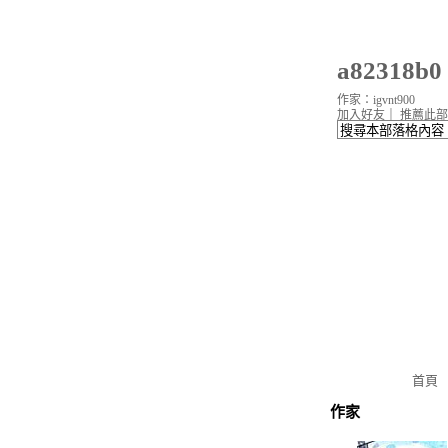
a82318
作家：igvnt900
加入好友
｜
推薦此部
首頁
作家