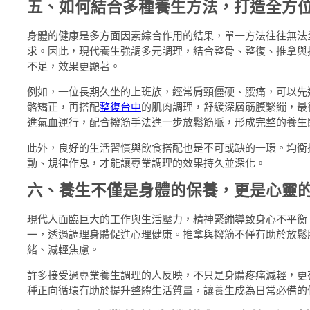
五、如何結合多種養生方法，打造全方
身體的健康是多方面因素綜合作用的結果，單一方法往往無法
求。因此，現代養生強調多元調理，結合整骨、整復、推拿與
不足，效果更顯著。
例如，一位長期久坐的上班族，經常肩頸僵硬、腰痛，可以先
骼矯正，再搭配
整復台中
的肌肉調理，舒緩深層筋膜緊繃，最
進氣血運行，配合撥筋手法進一步放鬆筋脈，形成完整的養生
此外，良好的生活習慣與飲食搭配也是不可或缺的一環。均衡
動、規律作息，才能讓專業調理的效果持久並深化。
六、養生不僅是身體的保養，更是心靈
現代人面臨巨大的工作與生活壓力，精神緊繃導致身心不平衡
一，透過調理身體促進心理健康。推拿與撥筋不僅有助於放鬆
緒、減輕焦慮。
許多接受過專業養生調理的人反映，不只是身體疼痛減輕，更
種正向循環有助於提升整體生活質量，讓養生成為日常必備的