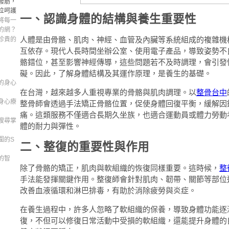
撥筋，
位呵護
一、認識身體的結構與養生重要性
將每一
的網？
人體是由骨骼、肌肉、神經、血管及內臟等系統組成的複雜機
珍貴的
互依存。現代人長時間坐辦公室、使用電子產品，導致姿勢不
骼錯位，甚至影響神經傳導，這些問題若不及時調理，會引發
礙。因此，了解身體結構及其運作原理，是養生的基礎。
的身心
在台灣，越來越多人重視專業的骨骼與肌肉調理。以
整骨台中
身心療
整骨師會透過手法矯正骨骼位置，促使身體回復平衡，緩解因
痛。這類服務不僅適合長期久坐族，也適合運動員或體力勞動
搜尋掌
體的耐力與彈性。
圍的S
二、整復的重要性與作用
的智
除了骨骼的矯正，肌肉與軟組織的恢復同樣重要。這時候，
整
手法能發揮關鍵作用。整復師會針對肌肉、韌帶、關節等部位
改善血液循環和淋巴排毒，有助於消除疲勞與炎症。
在養生過程中，許多人忽略了軟組織的保養，導致身體功能逐
復，不但可以修復日常活動中受損的軟組織，還能提升身體的