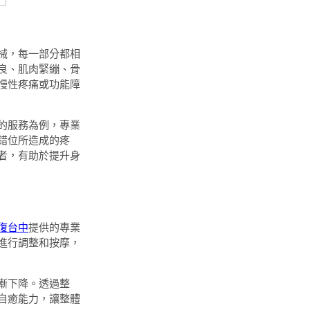
械，每一部分都相
良、肌肉緊繃、骨
慢性疼痛或功能障
的服務為例，專業
錯位所造成的疼
者，有助於提升身
復台中
提供的專業
進行調整和按摩，
漸下降。透過整
自癒能力，讓整體