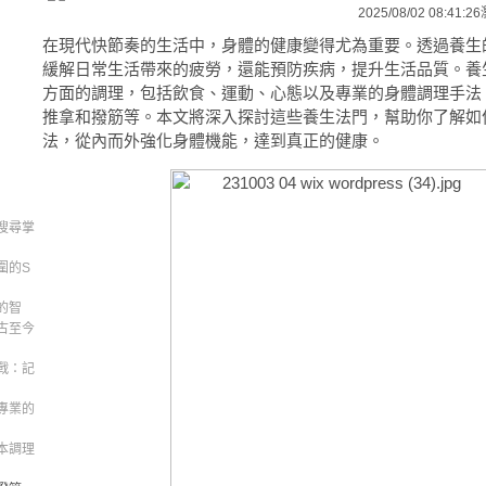
2025/08/02 08:41:26
在現代快節奏的生活中，身體的健康變得尤為重要。透過養生
緩解日常生活帶來的疲勞，還能預防疾病，提升生活品質。養
方面的調理，包括飲食、運動、心態以及專業的身體調理手法
推拿和撥筋等。本文將深入探討這些養生法門，幫助你了解如
法，從內而外強化身體機能，達到真正的健康。
搜尋掌
圍的S
的智
古至今
戰：記
專業的
本調理