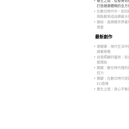
‧
養生之道：從整骨到
打造健康體魄的全方
‧
在數位時代中，如何
個點都串成品牌最大
‧
連結，是網路世界最
資產
最新創作
‧
理健康：現代生活中
調養策略
‧
自我照顧的藝術：從
癒開始
‧
關鍵：數位時代裡的
控力
‧
關鍵：在數位時代突
EO思維
‧
養生之道：身心平衡