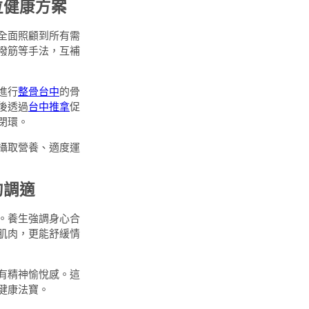
位健康方案
全面照顧到所有需
撥筋等手法，互補
進行
整骨台中
的骨
後透過
台中推拿
促
閉環。
攝取營養、適度運
的調適
。養生強調身心合
肌肉，更能舒緩情
有精神愉悅感。這
健康法寶。