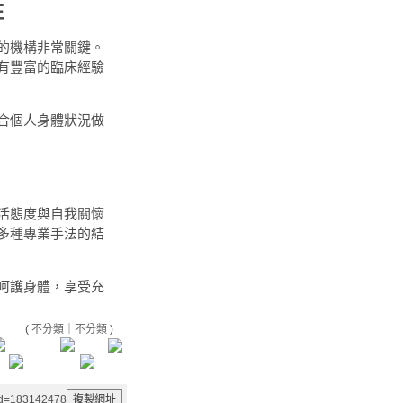
性
的機構非常關鍵。
有豐富的臨床經驗
合個人身體狀況做
活態度與自我關懷
多種專業手法的結
呵護身體，享受充
(
不分類
｜
不分類
)
aid=183142478