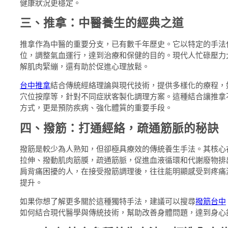
健康狀況更穩定。
三、推拿：中醫養生的經典之道
推拿作為中醫的重要分支，已有數千年歷史。它以特定的手法
位，調整氣血運行，達到治療和保健的目的。現代人忙碌壓力
解肌肉緊繃，還有助於促進心理放鬆。
台中推拿
結合傳統經絡理論與現代技術，提供多樣化的療程，
穴位按摩等，針對不同症狀客製化調理方案。這種結合讓推拿
方式，更是預防疾病、強化體質的重要手段。
四、撥筋：打通經絡，疏通筋脈的秘訣
撥筋是較少為人熟知，但卻極具療效的傳統養生手法。其核心
拉伸、撥動肌肉筋膜，疏通筋脈，促進血液循環和代謝廢物排
肩背痛困擾的人，在接受撥筋調理後，往往能明顯感受到疼痛
提升。
如果你想了解更多關於這種獨特手法，建議可以搜尋
撥筋台中
如何結合現代醫學與傳統技術，幫助改善身體問題，達到身心