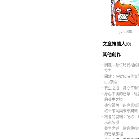
igvnt900
文章推薦人
(0)
其他創作
‧
關鍵：數位時代裡的
控力
‧
關鍵：在數位時代突
EO思維
‧
養生之道：身心平衡
‧
身心平衡的智慧：從
的養生之道
‧
機會視角下的專業挑
帳士考試與未來契機
‧
機會的開端：記帳士
未來契機
‧
養生之道：從身體根
的智慧旅程