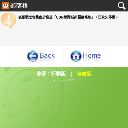
該帳號之會員由於違反「UDN網路城邦服務條款」
瀏覽：
行動版
|
傳統版
udn.com © 2012