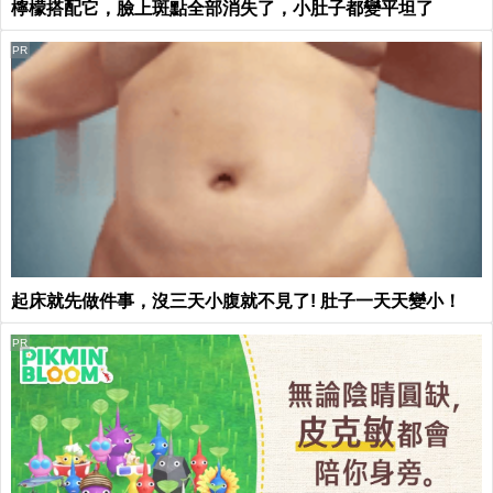
檸檬搭配它，臉上斑點全部消失了，小肚子都變平坦了
PR
起床就先做件事，沒三天小腹就不見了! 肚子一天天變小！
PR