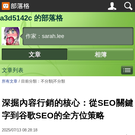
a3d5142c 的部落格
作家：sarah.lee
文章
相簿
文章列表
所有文章
/
目前分類：不分類|不分類
深掘內容行銷的核心：從SEO關鍵
字到谷歌SEO的全方位策略
2025
/
07
/
13
08:28:18