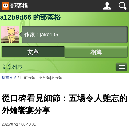
a12b9d66 的部落格
作家：jake195
文章
相簿
文章列表
所有文章
/
目前分類：不分類|不分類
從口碑看見細節：五場令人難忘的
外燴饗宴分享
2025
/
07
/
17
08:40:01