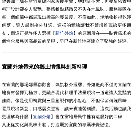
曾參加一場在新竹舉辦的家族慶生會，地點雖不大，但餐桌佈置與
料理設計卻令人驚艷。整體餐點精緻又不失在地風味，服務團隊在
每一個細節中都展現出極高的專業度。不僅如此，場地收拾得乾淨
俐落，讓人感到格外舒適。這樣的體驗讓我不禁想推薦給更多朋
友，而這正是許多人選擇【
新竹外燴
】的原因所在——貼近需求的
個性化服務與高品質的呈現，早已在新竹地區建立了堅強的好評。
宜蘭外燴帶來的鄉土情懷與創新料理
在宜蘭的那場鄰里聯歡會，氣氛格外溫馨。外燴廠商不僅將宜蘭在
地食材發揮到極致，更融合現代料理手法呈現出一道道讓人驚豔的
佳餚。像是使用鴨賞與三星蔥製作的小點心，不但保留傳統風味，
還展現出新意，口感層次豐富，讓來賓連聲稱讚。這次活動也讓我
更理解為什麼【
宜蘭外燴
】會在當地居民中擁有這麼好的口碑——
真正從文化與風味出發，打造屬於宜蘭的專屬味覺記憶。