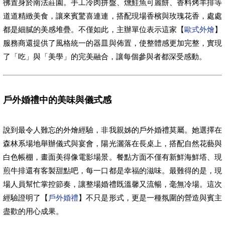
彿置身於南法莊園。手工冷肉拼盤、燻鮭魚可麗餅、香料烤羊排等
道道精緻美食，讓來賓驚喜連連，搭配現場香檳與玫瑰花香，處處
都是細膩的美感堆疊。不僅如此，主辦單位表示這家【
歐式外燴
】
服務商還提供了風格統一的器皿與佈置，使整體感更加完整，實現
了「吃」與「美學」的完美融合，讓每個參與者都深受感動。
戶外婚禮中的美味與儀式感
說到最令人難忘的外燴經驗，非我親姊的戶外婚禮莫屬。她選擇在
森林系場地舉辦儀式與宴會，陽光灑落在長桌上，搭配自然花藝與
白色帳棚，畫面美得像電影場景。餐點方面不僅有新鮮海鮮塔、現
煎牛排還有客製甜點吧，每一口都是幸福的滋味。最難得的是，現
場人員幫忙掌控節奏，讓整場婚禮既溫馨又流暢，毫無冷場。這次
經驗證明了【
戶外婚禮
】不只是形式，更是一種氛圍的營造與賓主
盡歡的用心成果。