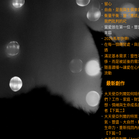
‧
留心
‧
自由，是我與生俱來
‧
衡量平衡：當「應該
我們批判的尺
‧
當愛放在第一位，豐
來臨
‧
2026馬年快樂!
‧
在每一個轉彎處，與
遇
‧
滿足基本需求：靈性
侈，而是被延後的需
‧
隨喜讚嘆～讓愛在心
流動
最新創作
‧
大天使亞列爾如何陪
們？工作、家庭、財
想、情緒與生命成長
者【下篇二】
‧
大天使亞列爾的特質:
氣、豐盛、大自然、
生命力，重新找回內
【下篇一】