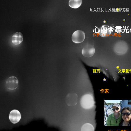
加入好友
｜
推薦此部落格
心內🌟尋光
作家：Claudia馬姐
首頁
文章創
作家