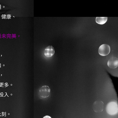
錢。
、健康、
尚未完美，
。
，
加。
，
更多。
投入。
此刻。