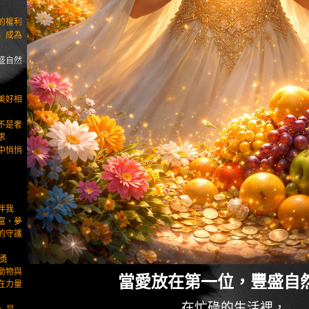
的權利
」成為
盛自然
美好相
不是奢
求
中悄悄
伴我
富、夢
的守護
勇
動物與
當愛放在第一位，豐盛自
在力量
在忙碌的生活裡，