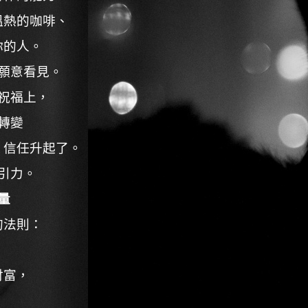
溫熱的咖啡、
你的人。
願意看見。
祝福上，
轉變
，信任升起了。
引力。
量
的法則：
，
財富，