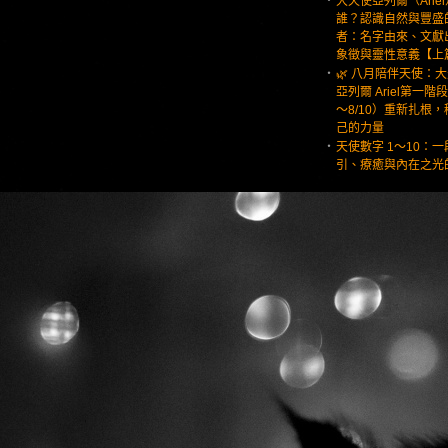
‧
大天使亞列爾（Arie
誰？認識自然與豐盛
者：名字由來、文獻
象徵與靈性意義【上
‧
🌿 八月陪伴天使：
亞列爾 Ariel第一階段
～8/10）重新扎根
己的力量
‧
天使數字 1～10：一
引、療癒與內在之光