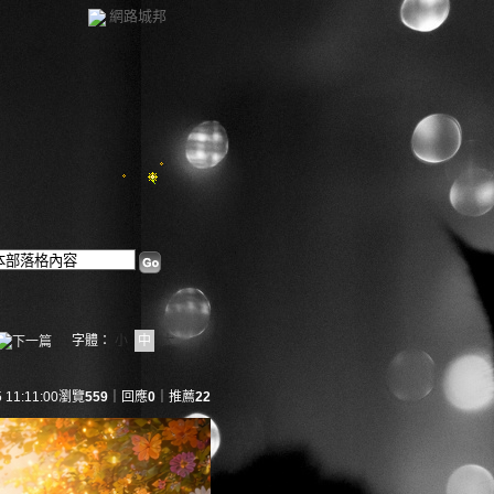
網路城邦
字體：
小
中
大
 11:11:00
瀏覽
559
｜回應
0
｜推薦
22