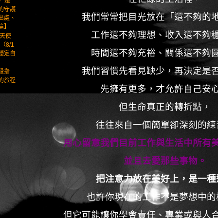
l）是
的守護
我們常常把目光放在「還不夠的
出處、
篇】
工作還不夠理想、收入還不夠
大天使
（8/1
時間還不夠充裕、關係還不夠
，穩定自
我們習慣先看見缺少，再決定是
段指
的旅程
先擁有更多，才允許自己安
但生命真正的轉折點，
往往來自一個簡單卻深刻的練
用心留意我們目前工作與生活中所有
並且去愛那些事物。
把注意力放在美好上，是一種
也許你現在的工作不是夢想中的
但它可能讓你學會責任、專業或與人