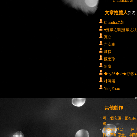
Claudia馬姐
文章推薦人
(22)
Claudia馬姐
♥落葉之楓(落葉之秋
寬心
吉安康
紅袂
陳瑩珍
無塵
◆cy36◆☆★◎㊣
林清陽
YingZhao
m
其他創作
‧
每一個念頭，都在為
種
‧
中道●無善惡——在
釋，不加思量」中回