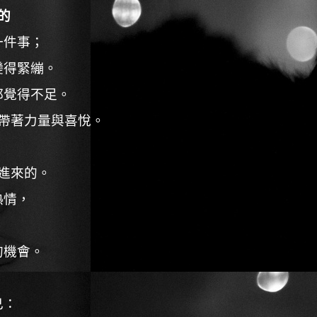
的
一件事；
變得緊繃。
都覺得不足。
帶著力量與喜悅。
進來的。
熱情，
的機會。
己：