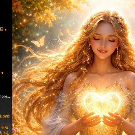
楓)♥
▲▼
ore...
未來播
「不解
到本心