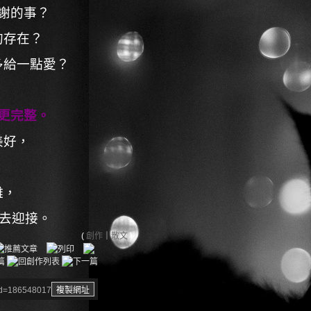
謝的事？
的存在？
多給一點愛？
更完整。
美好，
離，
心去迎接。
(
創作
｜
散文
)
aid=186548017