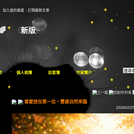
｜
加入我的最愛
｜
訂閱最新文章
🌈
（
新版
）
作
個人相簿
訪客簿
作家簡介
當愛放在第一位，豐盛自然來臨
2026/02/25