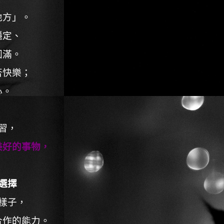
地方」。
穩定、
圓滿。
否快樂；
心。
習，
美好的事物，
選擇
樣子，
合作的能力。