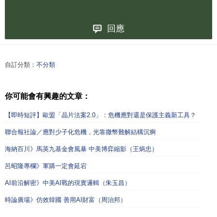
回應
自訂分類：
不分類
你可能會有興趣的文章：
【即時短評】歐盟「晶片法案2.0」：危機應對還是保護主義新工具？
聯合報社論／應對少子化危機，光靠撒幣難解結構沉痾
海納百川》馬英九基金會風暴 中美博弈縮影（王炳忠）
呂昭隆專欄》軍購一定會延宕
AI前沿解密》中美AI戰的現實邏輯（朱玉昌）
時論廣場》仿效韓國 善用AI財富（周治邦）