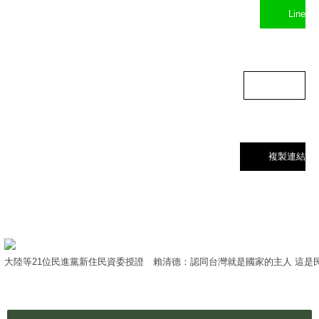
Line
Threads
複製連結
大陸等21位民進黨新住民資委授證 賴清德：認同台灣就是國家的主人 這是