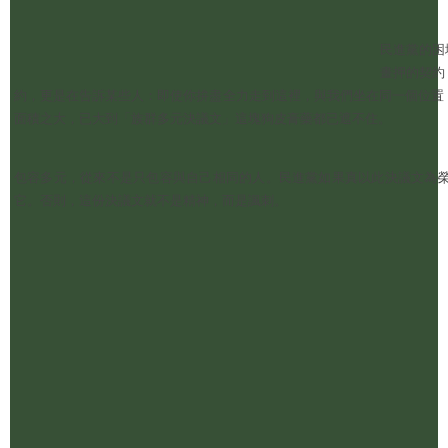
民進黨的困
畫押的契約
約，更是在告訴某些人：即使你拚盡全力走到這裡，與我們坐在同一個位置
面積之大，已大到「族群多元決議文」這塊狗皮膏藥都已遮不住。
包容多元，從來不是只包容與自己相同的人。民進黨如果真以此決議文為
它。否則，這份決議文就不是精神，而是諷刺。