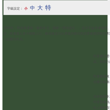
特
大
中
字級設定：
小
2004年，民進黨通過「族群多元、國家一體決議文」，宣示不論先來後
話，民進黨人至今朗朗上口，賴清德近日出席黨內新住民諮委會授證時又將
一記響亮耳光。
民眾黨立委
認。然而行
民進黨會說
但國安疑慮
這份族群多
同背景者成
站上國會殿