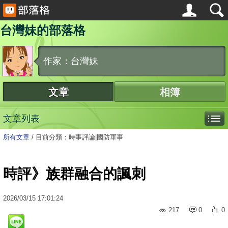
台灣妹的部落格
作家：台灣妹
文章
相簿
文章列表
所有文章
/
目前分類：時事評論|國防軍事
時評》族群融合的諷刺
2026
/
03
/
15
17:01:24
217
0
0