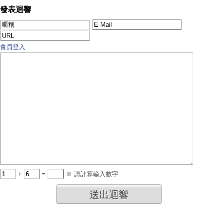
發表迴響
會員登入
+
=
※ 請計算輸入數字
送出迴響