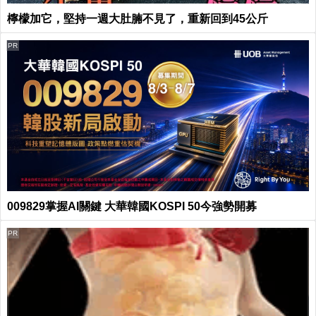
檸檬加它，堅持一週大肚腩不見了，重新回到45公斤
PR
009829掌握AI關鍵 大華韓國KOSPI 50今強勢開募
PR