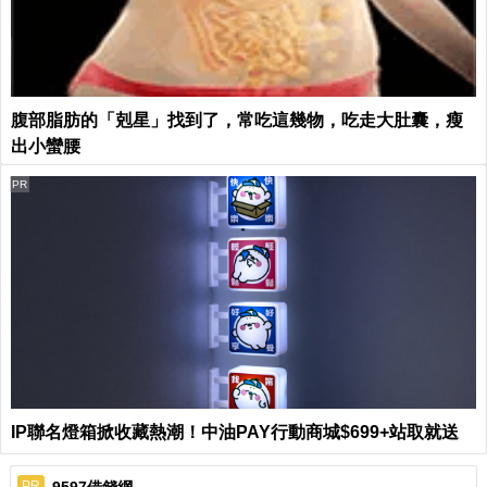
腹部脂肪的「剋星」找到了，常吃這幾物，吃走大肚囊，瘦
出小蠻腰
PR
IP聯名燈箱掀收藏熱潮！中油PAY行動商城$699+站取就送
9597借錢網
PR