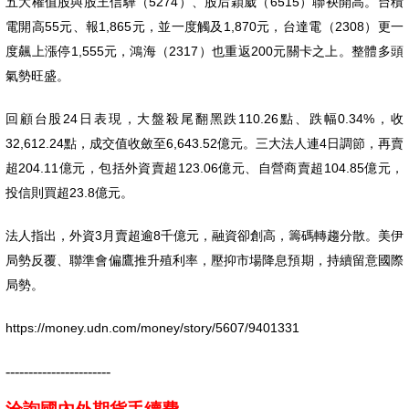
五大權值股與股王信驊（5274）、股后穎崴（6515）聯袂開高。台積
電開高55元、報1,865元，並一度觸及1,870元，台達電（2308）更一
度飆上漲停1,555元，鴻海（2317）也重返200元關卡之上。整體多頭
氣勢旺盛。
回顧台股24日表現，大盤殺尾翻黑跌110.26點、跌幅0.34%，收
32,612.24點，成交值收斂至6,643.52億元。三大法人連4日調節，再賣
超204.11億元，包括外資賣超123.06億元、自營商賣超104.85億元，
投信則買超23.8億元。
法人指出，外資3月賣超逾8千億元，融資卻創高，籌碼轉趨分散。美伊
局勢反覆、聯準會偏鷹推升殖利率，壓抑市場降息預期，持續留意國際
局勢。
https://money.udn.com/money/story/5607/9401331
-----------------------