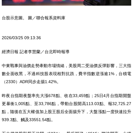
台股示意圖。 圖／聯合報系資料庫
2026/03/25 09:13:36
經濟日報 記者李慧蘭／台北即時報導
中東戰事與油價走勢牽動市場情緒，美股周二受油價反彈影響，三大指
數全面收黑，不過科技股表現相對抗跌，費半指數逆漲逾1%，台積電
（2330）ADR同步走揚1.42%。
昨夜台指期夜盤率先大漲678點、收在33,459點；25日4月台指期開盤
更暴衝1,005點、至33,786點，帶動台股開高113.03點、報32,725.27
點，隨後在五大權值加上股王股后全面揚升下，大盤漲點一度快速拉升
939.3點、觸及33551.54點。