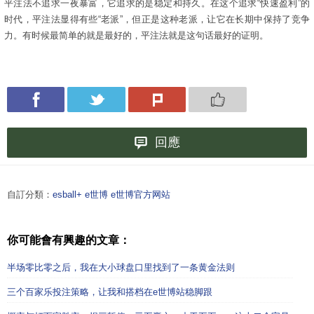
平注法不追求一夜暴富，它追求的是稳定和持久。在这个追求“快速盈利”的
时代，平注法显得有些“老派”，但正是这种老派，让它在长期中保持了竞争
力。有时候最简单的就是最好的，平注法就是这句话最好的证明。
回應
自訂分類：
esball+ e世博 e世博官方网站
你可能會有興趣的文章：
半场零比零之后，我在大小球盘口里找到了一条黄金法则
三个百家乐投注策略，让我和搭档在e世博站稳脚跟