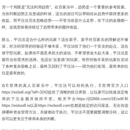
另一个局限是“无法利用趋势”。在百家乐中，趋势是一个重要的参考因素。
当你判断趋势正在形成的时候，适当的加注可以帮助你从趋势中获得更多的
收益。而平注法完全忽略趋势——不管当前是什么走势，你下注的金额都一
样。这就意味着你错过了趋势带来的额外收益。
那么，平注法适合什么样的玩家？适合新手。新手对百家乐的理解还不够
深，对注码管理的经验还不够丰富，平注法给了他们一个安全的起点。适合
保守型玩家。如果你不愿意承担大的波动、不希望资金大起大落，平注法是
最符合你需求的选择。也适合“反套路”的玩家。有些经验丰富的玩家在尝试
了各种复杂策略之后，最终又回到了平注法——因为他们发现，最简单的往
往是最有效的。
在E世博的真人百家乐中，平注法可以轻松执行。E世博官方入口
https://esball.org/?aff=3242提供了清晰的投注界面，让玩家可以快速设定每
局的下注金额并保持不变。相关平台https://j52666.com/zSEnsM和
https://esboo8.io以及https://esboo8.com也都是稳定的访问渠道。无论你选
择哪种资金管理方法，关键都在于执行。平注法不需要频繁调整注码，这让
你可以更专注于牌局本身的判断。