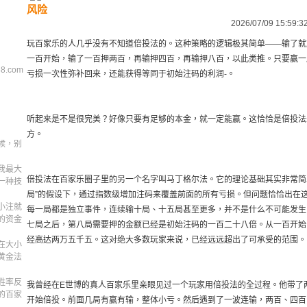
风险
2026/07/09 15:59:3
玩百家乐的人几乎没有不知道倍投法的。这种策略的逻辑极其简单——输了就
一百开始，输了一百押两百，再输押四百，再输押八百，以此类推。只要赢一
88.com
亏损一次性弥补回来，还能获得等同于初始注码的利润-。
听起来是不是很完美？好像只要有足够的本金，就一定能赢。这恰恰是倍投法
方。
候，别
我最大
倍投法在百家乐圈子里的另一个名字叫马丁格尔法。它的理论基础其实非常简
一种技
局”的假设下，通过指数级增加注码来覆盖前面的所有亏损。但问题恰恰出在这
小注就
每一局都是独立事件，连续输十局、十五局甚至更多，并不是什么不可能发生
的资金
七局之后，第八局需要押的金额已经是初始注码的一百二十八倍。从一百开始
经高达两万五千五。这对绝大多数玩家来说，已经远远超出了可承受的范围。
在大小
黄金法
胜率反
我曾经在E世博的真人百家乐里亲眼见过一个玩家用倍投法的全过程。他带了
的百家
开始倍投。前面几局有赢有输，整体小亏。然后遇到了一波连输，两百、四百