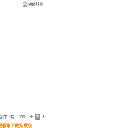
網路城邦
字體：
小
中
大
报假象下的指数级