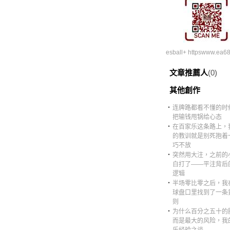
esball+ httpswww.ea6
文章推薦人
(0)
其他創作
‧
连牌路都看不懂的时
把输钱甩锅给心态
‧
在百家乐这条路上，
的教训就是别死抱着
巧不放
‧
突然用大注，之前的
白打了——平注背后
逻辑
‧
半场零比零之后，我
球盘口里找到了一条
则
‧
为什么百分之五十的
而是最大的风险，我