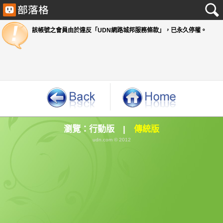
該帳號之會員由於違反「UDN網路城邦服務條款」
瀏覽：
行動版
|
傳統版
udn.com © 2012