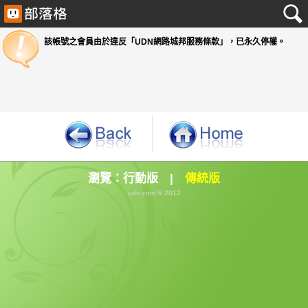
該帳號之會員由於違反「UDN網路城邦服務條款」
瀏覽：
行動版
|
傳統版
udn.com © 2012